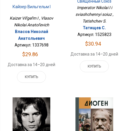
Священный Союз
Кайзер Вильгельм I
Imperator Nikolai I i
sviashchennyi soiuz ,
Kaizer Vil'gel'm I , Vlasov
Tatishchev S.
Nikolai Anatol'evich
Татищев С.
Власов Николай
Артикул: 1525823
Анатольевич
$30.94
Артикул: 1337698
$29.86
Доставка за 14–20 дней
Доставка за 14–20 дней
КУПИТЬ
КУПИТЬ