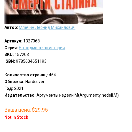
Автор:
Млечин Леонид Михайлович
Артикул:
1327068
Серия:
На подмостках истории
SKU:
157203
ISBN:
9785604651193
Количество страниц:
464
Обложка:
Hardcover
Год:
2021
Издательство:
Аргументы недели,М(Argumenty nedeli,M)
Ваша цена:
$29.95
Not In Stock