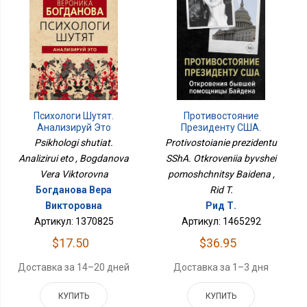
Психологи Шутят.
Противостояние
Анализируй Это
Президенту США.
Откровения Бывшей
Psikhologi shutiat.
Protivostoianie prezidentu
Помощницы Байдена
Analizirui eto , Bogdanova
SShA. Otkroveniia byvshei
Vera Viktorovna
pomoshchnitsy Baidena ,
Богданова Вера
Rid T.
Викторовна
Рид Т.
Артикул: 1370825
Артикул: 1465292
$17.50
$36.95
Доставка за 14–20 дней
Доставка за 1–3 дня
КУПИТЬ
КУПИТЬ