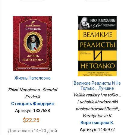
Жизнь Наполеона
Великие Реалисты И Не
Только... Лучшие
Zhizn' Napoleona , Stendal'
Художники
Velikie realisty i ne tol'ko...
Frederik
Послепетровской
Luchshie khudozhniki
России
Стендаль Фредерик
poslepetrovskoi Rossii ,
Артикул: 1337688
Vorotyntseva K.
$22.25
Воротынцева К.
Артикул: 1445972
Доставка за 14–20 дней