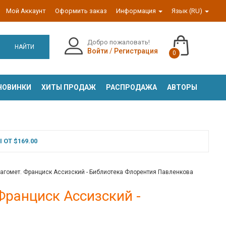
Мой Аккаунт
Оформить заказ
Информация
Язык (RU)
Добро пожаловать!
НАЙТИ
Войти
/
Регистрация
0
НОВИНКИ
ХИТЫ ПРОДАЖ
РАСПРОДАЖА
АВТОРЫ
ОТ $169.00
агомет. Франциск Ассизский - Библиотека Флорентия Павленкова
Франциск Ассизский -