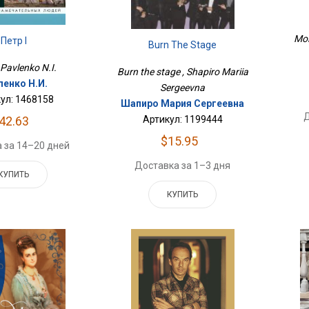
Moi
Петр I
Burn The Stage
, Pavlenko N.I.
Burn the stage , Shapiro Mariia
ленко Н.И.
Sergeevna
ул: 1468158
Шапиро Мария Сергеевна
Д
42.63
Артикул: 1199444
$15.95
 за 14–20 дней
Доставка за 1–3 дня
КУПИТЬ
КУПИТЬ