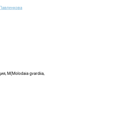
 Павленкова
я, М(Molodaia gvardiia,