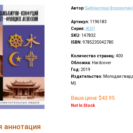
Автор:
Библиотека Флорентия
Артикул:
1196183
Серия:
ЖЗЛ
SKU:
147832
ISBN:
9785235042780
Количество страниц:
400
Обложка:
Hardcover
Год:
2019
Издательство:
Молодая гварди
M)
Ваша цена:
$43.95
Not In Stock
я аннотация