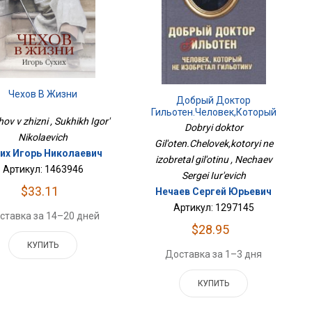
Чехов В Жизни
Добрый Доктор
Гильотен.Человек,который
ov v zhizni , Sukhikh Igor'
Не Изобретал Гильотину
Dobryi doktor
Nikolaevich
Gil'oten.Chelovek,kotoryi ne
их Игорь Николаевич
izobretal gil'otinu , Nechaev
Артикул: 1463946
Sergei Iur'evich
$33.11
Нечаев Сергей Юрьевич
Артикул: 1297145
ставка за 14–20 дней
$28.95
КУПИТЬ
Доставка за 1–3 дня
КУПИТЬ