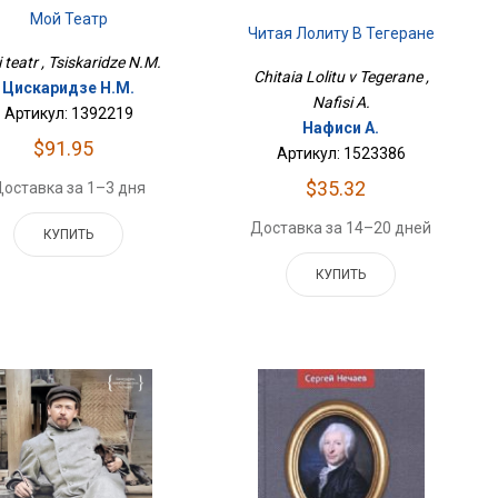
Мой Театр
Читая Лолиту В Тегеране
 teatr , Tsiskaridze N.M.
Chitaia Lolitu v Tegerane ,
Цискаридзе Н.М.
Nafisi A.
Артикул: 1392219
Нафиси А.
$91.95
Артикул: 1523386
$35.32
оставка за 1–3 дня
Доставка за 14–20 дней
КУПИТЬ
КУПИТЬ