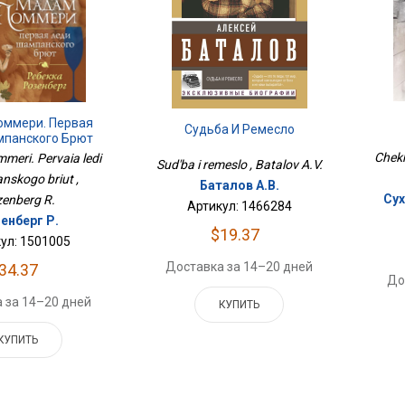
оммери. Первая
Судьба И Ремесло
панского Брют
Chekh
eri. Pervaia ledi
Sud'ba i remeslo , Batalov A.V.
skogo briut ,
Баталов А.В.
Сух
enberg R.
Артикул: 1466284
енберг Р.
$19.37
ул: 1501005
Доставка за 14–20 дней
34.37
До
 за 14–20 дней
КУПИТЬ
КУПИТЬ