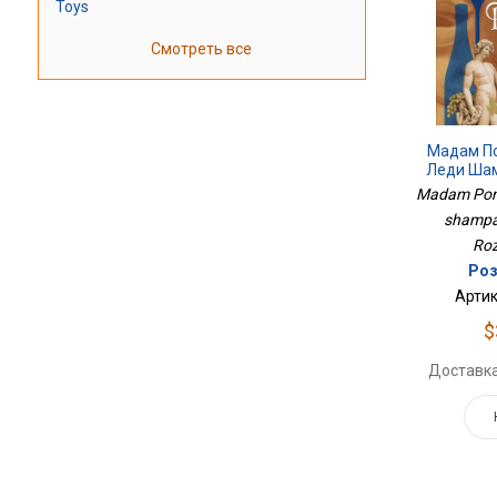
Toys
Смотреть все
Мадам П
Леди Шам
Madam Pomm
shampan
Roz
Роз
Артик
$
Доставка