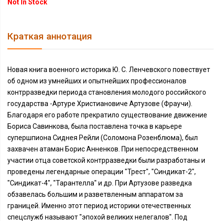
Not In Stock
Краткая аннотация
Новая книга военного историка Ю. С. Ленчевского повествует
об одном из умнейших и опытнейших профессионалов
контрразведки периода становления молодого российского
государства -Артуре Христиановиче Артузове (Фраучи).
Благодаря его работе прекратило существование движение
Бориса Савинкова, была поставлена точка в карьере
супершпиона Сиднея Рейли (Соломона Розенблюма), был
захвачен атаман Борис Анненков. При непосредственном
участии отца советской контрразведки были разработаны и
проведены легендарные операции "Трест", "Синдикат-2",
"Синдикат-4", "Тарантелла" и др. При Артузове разведка
обзавелась большим и разветвленным аппаратом за
границей. Именно этот период историки отечественных
спецслужб называют "эпохой великих нелегалов". Под