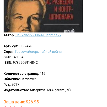
Автор:
Ленчевский Юрий Сергеевич
Артикул:
1197476
Серия:
Гроссмейстеры тайной войны
SKU:
148384
ISBN:
9785906914842
Количество страниц:
416
Обложка:
Hardcover
Год:
2017
Издательство:
Алгоритм , М(Algoritm , M)
Ваша цена:
$26.95