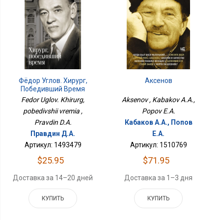
Аксенов
Фёдор Углов. Хирург,
Победивший Время
Aksenov , Kabakov A.A.,
Fedor Uglov. Khirurg,
Popov E.A.
pobedivshii vremia ,
Кабаков А.А., Попов
Pravdin D.A.
Е.А.
Правдин Д.А.
Артикул: 1510769
Артикул: 1493479
$71.95
$25.95
Доставка за 1–3 дня
Доставка за 14–20 дней
КУПИТЬ
КУПИТЬ