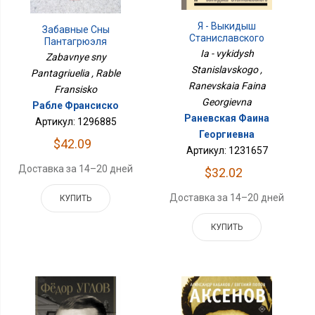
Я - Выкидыш
Забавные Сны
Станиславского
Пантагрюэля
Ia - vykidysh
Zabavnye sny
Stanislavskogo ,
Pantagriuelia , Rable
Ranevskaia Faina
Fransisko
Georgievna
Рабле Франсиско
Раневская Фаина
Артикул: 1296885
Георгиевна
$42.09
Артикул: 1231657
Доставка за 14–20 дней
$32.02
Доставка за 14–20 дней
КУПИТЬ
КУПИТЬ