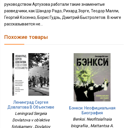
руководством Артузова работали такие знаменитые
разведчики, как Шандор Радо, Рихард Зорге, Теодор Малли,
Георгий Косенко, Борис Гудзь, Дмитрий Быстролетов. В книге
рассказывается не...
Похожие товары
Ленинград Сергея
Довлатова В Объективе
Бэнкси. Неофициальная
Фотокамеры
Биография
Leningrad Sergeia
Benksi. Neofitsial'naia
Dovlatova v ob'ektive
biografiia , Mattantsa A.
fotokamery , Dovlatov