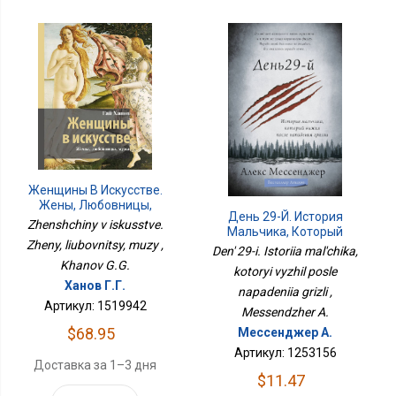
Женщины В Искусстве.
Жены, Любовницы,
День 29-Й. История
Музы
Zhenshchiny v iskusstve.
Мальчика, Который
Zheny, liubovnitsy, muzy ,
Выжил После
Den' 29-i. Istoriia mal'chika,
Нападения Гризли
Khanov G.G.
kotoryi vyzhil posle
Ханов Г.Г.
napadeniia grizli ,
Артикул: 1519942
Messendzher A.
$68.95
Мессенджер А.
Артикул: 1253156
Доставка за 1–3 дня
$11.47