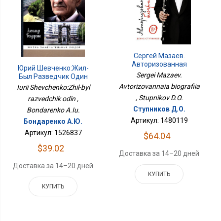
Сергей Мазаев.
Авторизованная
Юрий Шевченко:Жил-
Биография
Sergei Mazaev.
Был Разведчик Один
Avtorizovannaia biografiia
Iurii Shevchenko:Zhil-byl
, Stupnikov D.O.
razvedchik odin ,
Ступников Д.О.
Bondarenko A.Iu.
Артикул: 1480119
Бондаренко А.Ю.
Артикул: 1526837
$64.04
$39.02
Доставка за 14–20 дней
Доставка за 14–20 дней
КУПИТЬ
КУПИТЬ