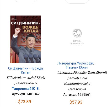
Литература.Философия.Театр.
Памяти Юрия
Си Цзиньпин — Вождь
Константиновича
Китая
Literatura.Filosofiia.Teatr.Sborni
Герасимова
Si Tszin'pin — vozhd' Kitaia
pamiati Iuriia
, Tavrovskii Iu.V.
Konstantinovicha
Тавровский Ю.В.
Gerasimova
Артикул: 1481342
Артикул: 1629561
$73.89
$57.93