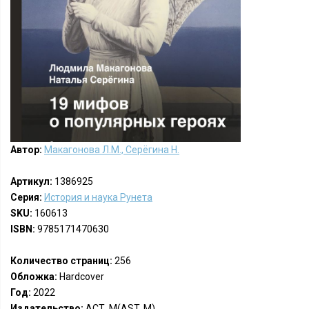
Автор:
Макагонова Л.М., Серёгина Н.
Артикул:
1386925
Серия:
История и наука Рунета
SKU:
160613
ISBN:
9785171470630
Количество страниц:
256
Обложка:
Hardcover
Год:
2022
Издательство:
АСТ, М(AST, M)