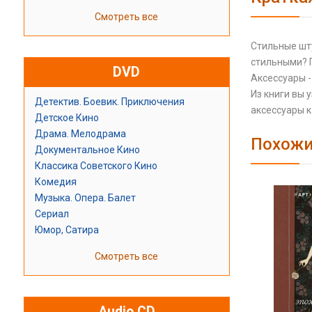
Смотреть все
Стильные шту
стильными? 
DVD
Аксессуары -
Из книги вы 
Детектив. Боевик. Приключения
аксессуары к
Детское Кино
Драма. Мелодрама
Похожи
Документальное Кино
Классика Советского Кино
Комедия
Музыка. Опера. Балет
Сериал
Юмор, Сатира
Смотреть все
Audio CD