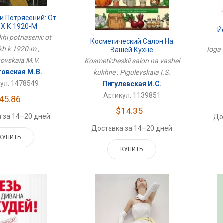
и Потрясений: От
-Х К 1920-М
Й
i potriasenii: ot
Косметический Салон На
kh k 1920-m ,
Ioga 
Вашей Кухне
ovskaia M.V.
Kosmeticheskii salon na vashei
товская М.В.
kukhne , Pigulevskaia I.S.
ул: 1478549
Пигулевская И.С.
Артикул: 1139851
45.86
$14.35
 за 14–20 дней
До
Доставка за 14–20 дней
КУПИТЬ
КУПИТЬ