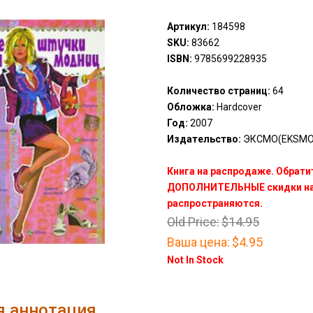
Артикул:
184598
SKU:
83662
ISBN:
9785699228935
Количество страниц:
64
Обложка:
Hardcover
Год:
2007
Издательство:
ЭКСМО(EKSMO
Книга на распродаже. Обрати
ДОПОЛНИТЕЛЬНЫЕ скидки на 
распространяются.
Old Price:
$14.95
Ваша цена:
$4.95
Not In Stock
я аннотация