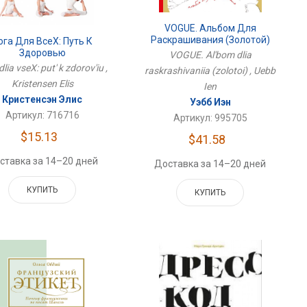
VOGUE. Альбом Для
Раскрашивания (золотой)
ога Для ВсеX: Путь К
Здоровью
VOGUE. Al'bom dlia
dlia vseX: put' k zdorov'iu ,
raskrashivaniia (zolotoi) , Uebb
Kristensen Elis
Ien
Кристенсэн Элис
Уэбб Иэн
Артикул: 716716
Артикул: 995705
$15.13
$41.58
ставка за 14–20 дней
Доставка за 14–20 дней
КУПИТЬ
КУПИТЬ