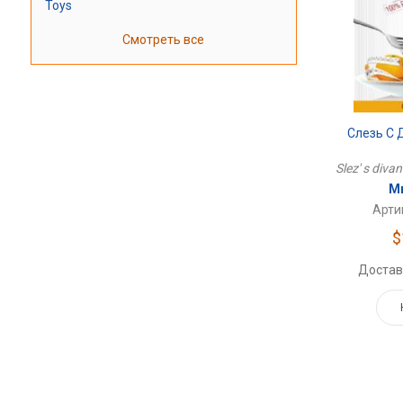
Toys
Смотреть все
Слезь С 
Slez' s divan
Ми
Арти
$
Достав