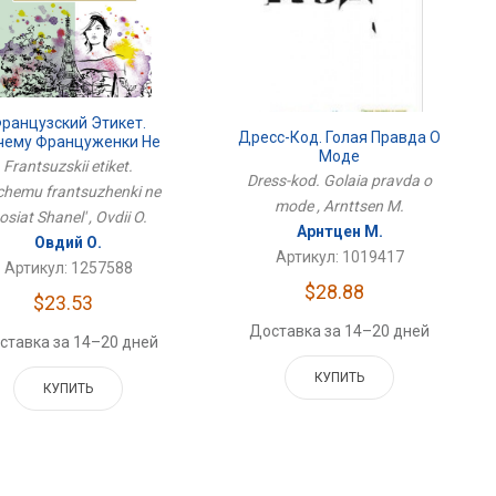
ранцузский Этикет.
Дресс-Код. Голая Правда О
чему Француженки Не
Моде
Носят Шанель
Frantsuzskii etiket.
Dress-kod. Golaia pravda o
hemu frantsuzhenki ne
mode , Arnttsen M.
osiat Shanel' , Ovdii O.
Арнтцен М.
Овдий О.
Артикул: 1019417
Артикул: 1257588
$28.88
$23.53
Доставка за 14–20 дней
ставка за 14–20 дней
КУПИТЬ
КУПИТЬ