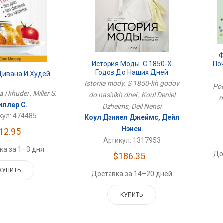
Ф
История Моды. С 1850-Х
По
Годов До Наших Дней
Дивана И Худей
Istoriia mody. S 1850-kh godov
Poc
a i khudei , Miller S.
do nashikh dnei , Koul Deniel
n
ллер С.
Dzheims, Deil Nensi
кул: 474485
Коул Дэниел Джеймс, Дейл
Нэнси
12.95
Артикул: 1317953
ка за 1–3 дня
До
$186.35
КУПИТЬ
Доставка за 14–20 дней
КУПИТЬ