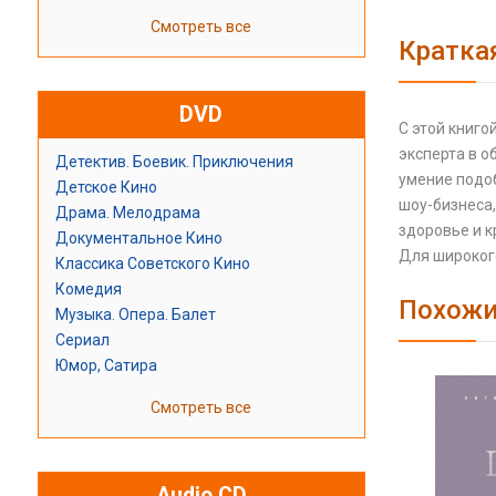
Смотреть все
Кратка
DVD
С этой книг
эксперта в о
Детектив. Боевик. Приключения
умение подоб
Детское Кино
шоу-бизнеса,
Драма. Мелодрама
здоровье и к
Документальное Кино
Для широкого
Классика Советского Кино
Комедия
Похожи
Музыка. Опера. Балет
Сериал
Юмор, Сатира
Смотреть все
Audio CD