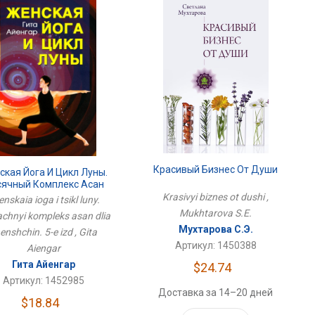
Красивый Бизнес От Души
кая Йога И Цикл Луны.
ячный Комплекс Асан
ля Женщин. 5-Е Изд
Krasivyi biznes ot dushi ,
nskaia ioga i tsikl luny.
Mukhtarova S.E.
chnyi kompleks asan dlia
Мухтарова С.Э.
enshchin. 5-e izd , Gita
Артикул: 1450388
Aiengar
Гита Айенгар
$24.74
Артикул: 1452985
Доставка за 14–20 дней
$18.84