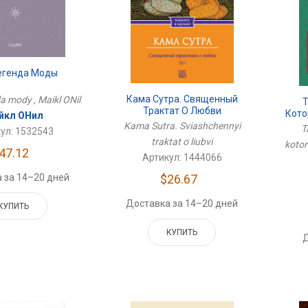
Легенда Моды
Кама Сутра. Священный
a mody , Maikl ONil
Т
Трактат О Любви
Кото
йкл ОНил
Kama Sutra. Sviashchennyi
T
ул: 1532543
traktat o liubvi
kotor
47.12
Артикул: 1444066
 за 14–20 дней
$26.67
Доставка за 14–20 дней
КУПИТЬ
КУПИТЬ
Д