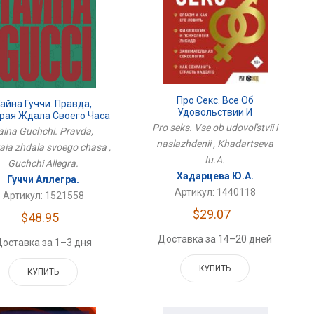
Про Секс. Все Об
айна Гуччи. Правда,
Удовольствии И
рая Ждала Своего Часа
Наслаждении
Pro seks. Vse ob udovol'stvii i
aina Guchchi. Pravda,
naslazhdenii , Khadartseva
aia zhdala svoego chasa ,
Iu.A.
Guchchi Allegra.
Хадарцева Ю.А.
Гуччи Аллегра.
Артикул: 1440118
Артикул: 1521558
$29.07
$48.95
Доставка за 14–20 дней
оставка за 1–3 дня
КУПИТЬ
КУПИТЬ