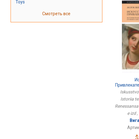
Toys
Смотреть все
И
Привлекате
Телесн
Iskusstvo 
Ренессанс
Istoriia t
Renessansa 
e izd ,
Виг
Артик
$