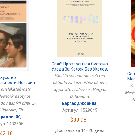
Сияй! Проверенная Система
Ухода За Кожей Без Уколов,
Женс
Аппаратов И Стресса
Siiai! Proverennaia sistema
скусство
Мес
ukhoda za kozhei bez ukolov,
льности: История
Д
Zhe
ой Красоты От
privlekatel'nosti:
apparatov i stressa , Vargas
Mesia
а До Наших Дней.
elesnoi krasoty ot
Dzhoanna.
2-Е Изд
zh
do nashikh dnei. 2-
Варгас Джоанна.
 Vigarello, Zh,
Артикул: 1528645
арелло, Ж,
$39.98
ул: 1432605
Доставка за 14–20 дней
42.18