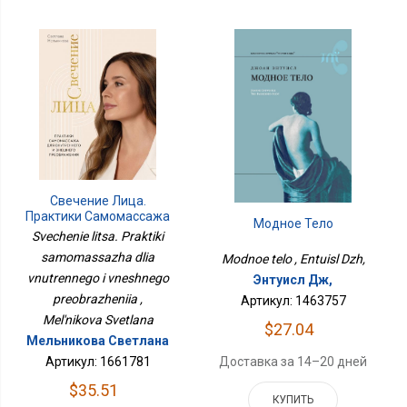
Свечение Лица.
Практики Самомассажа
Модное Тело
Для Внутреннего И
Svechenie litsa. Praktiki
Внешнего
samomassazha dlia
Modnoe telo , Entuisl Dzh,
Преображения
vnutrennego i vneshnego
Энтуисл Дж,
preobrazheniia ,
Артикул: 1463757
Mel'nikova Svetlana
$27.04
Мельникова Светлана
Артикул: 1661781
Доставка за 14–20 дней
$35.51
КУПИТЬ