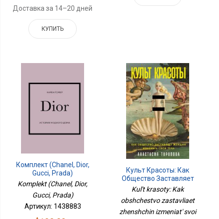
Доставка за 14–20 дней
КУПИТЬ
Комплект (Chanel, Dior,
Культ Красоты: Как
Gucci, Prada)
Общество Заставляет
Komplekt (Chanel, Dior,
Женщин Изменять Свои
Kul't krasoty: Kak
Gucci, Prada)
Тела
obshchestvo zastavliaet
Артикул: 1438883
zhenshchin izmeniat' svoi