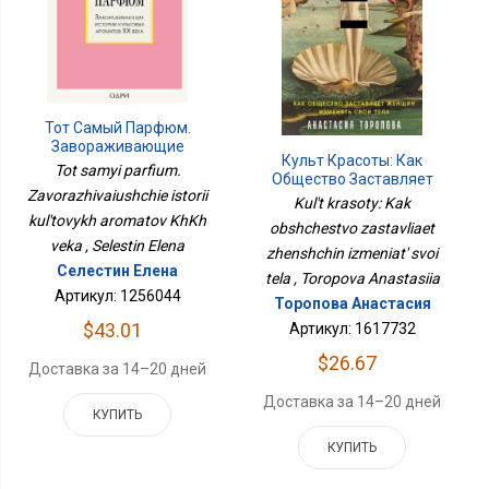
Тот Самый Парфюм.
Завораживающие
Культ Красоты: Как
Истории Культовых
Tot samyi parfium.
Общество Заставляет
Ароматов ХХ Века
Zavorazhivaiushchie istorii
Женщин Изменять Свои
Kul't krasoty: Kak
Тела
kul'tovykh aromatov KhKh
obshchestvo zastavliaet
veka , Selestin Elena
zhenshchin izmeniat' svoi
Селестин Елена
tela , Toropova Anastasiia
Артикул: 1256044
Торопова Анастасия
$43.01
Артикул: 1617732
$26.67
Доставка за 14–20 дней
Доставка за 14–20 дней
КУПИТЬ
КУПИТЬ