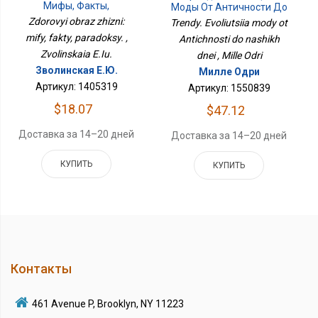
Мифы, Факты,
Моды От Античности До
Парадоксы.
Наших Дней
Zdorovyi obraz zhizni:
Trendy. Evoliutsiia mody ot
mify, fakty, paradoksy. ,
Antichnosti do nashikh
Zvolinskaia E.Iu.
dnei , Mille Odri
Зволинская Е.Ю.
Милле Одри
Артикул: 1405319
Артикул: 1550839
$18.07
$47.12
Доставка за 14–20 дней
Доставка за 14–20 дней
КУПИТЬ
КУПИТЬ
Контакты
461 Avenue P, Brooklyn, NY 11223