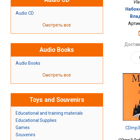
Vla
Набок
Audio CD
Вла
Артик
Смотреть все
Достав
Audio Books
Audio Books
Смотреть все
Toys and Souvenirs
Educational and training materials
Educational Supplies
Games
CDmp3
Souvenirs
CDmp3 Debu