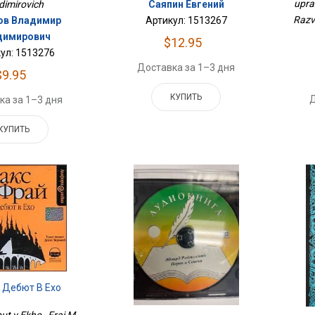
upraz
dimirovich
Саяпин Евгений
Razv
ов Владимир
Артикул: 1513267
димирович
$12.95
ул: 1513276
Доставка за 1–3 дня
$9.95
КУПИТЬ
Д
ка за 1–3 дня
КУПИТЬ
 Дебют В Ехо
t v Ekho , Frai M.