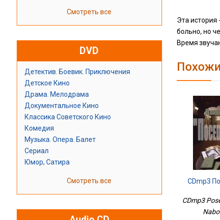
Смотреть все
Эта история 
больно, но ч
Время звучан
DVD
Похожи
Детектив. Боевик. Приключения
Детское Кино
Драма. Мелодрама
Документальное Кино
Классика Советского Кино
Комедия
Музыка. Опера. Балет
Сериал
Юмор, Сатира
Смотреть все
CDmp3 По
CDmp3 Pose
Nabok
Audio CD