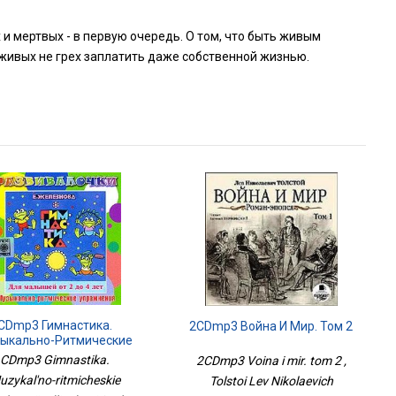
х и мертвых - в первую очередь. О том, что быть живым
в живых не грех заплатить даже собственной жизнью.
CDmp3 Гимнастика.
2CDmp3 Война И Мир. Том 2
ыкально-Ритмические
жнения Для Детей 2 - 4
CDmp3 Gimnastika.
2CDmp3 Voina i mir. tom 2 ,
Лет. Развивалочки
uzykal'no-ritmicheskie
Tolstoi Lev Nikolaevich