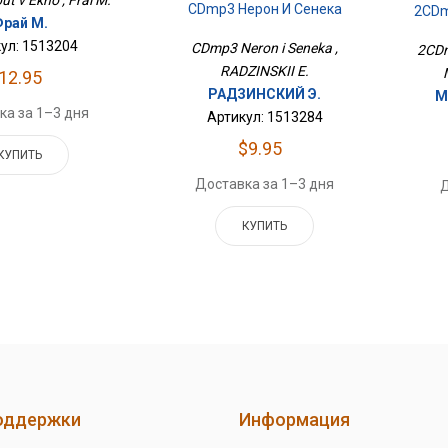
CDmp3 Нерон И Сенека
2CDm
рай М.
ул: 1513204
CDmp3 Neron i Seneka ,
2CDm
RADZINSKII E.
12.95
РАДЗИНСКИЙ Э.
М
ка за 1–3 дня
Артикул: 1513284
$9.95
КУПИТЬ
Доставка за 1–3 дня
Д
КУПИТЬ
оддержки
Информация