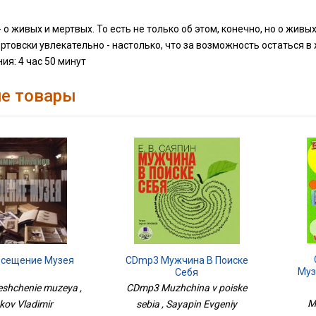
- о живых и мертвых. То есть не только об этом, конечно, но о живы
ертовски увлекательно - настолько, что за возможность остаться 
ия: 4 час 50 минут
е товары
сещение Музея
CDmp3 Мужчина В Поиске
Муз
Себя
Упра
shchenie muzeya ,
CDmp3 Muzhchina v poiske
M
ov Vladimir
sebia , Sayapin Evgeniy