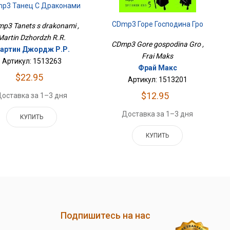
p3 Танец С Драконами
CDmp3 Горе Господина Гро
p3 Tanets s drakonami ,
Martin Dzhordzh R.R.
CDmp3 Gore gospodina Gro ,
артин Джордж Р.Р.
Frai Maks
Артикул: 1513263
Фрай Макс
$22.95
Артикул: 1513201
$12.95
оставка за 1–3 дня
Доставка за 1–3 дня
КУПИТЬ
КУПИТЬ
Подпишитесь на нас