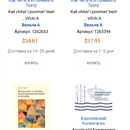
Как Читать И Понимать
Как Читать И Понимать
Театр
Театр
Kak chitat' i ponimat' teatr
Kak chitat' i ponimat' teatr
, Vil'chi A.
, Vil'chi A.
Вильчи А.
Вильчи А.
Артикул: 1262653
Артикул: 1263394
$34.61
$37.95
Доставка за 14–20 дней
Доставка за 1–3 дня
КУПИТЬ
КУПИТЬ
Королевский
Копенгаген
Korolevskii Kopengagen