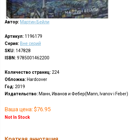
Автор:
Мартин Бейли
Артикул:
1196179
Серия:
Вне серий
SKU:
147828
ISBN:
9785001462200
Количество страниц:
224
Обложка:
Hardcover
Год:
2019
Издательство:
Манн, Иванов и Фебер(Mann, Ivanov i Feber)
Ваша цена:
$76.95
Not In Stock
Краткая аннотация