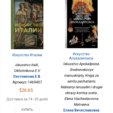
Искусство
Искусство Италии
Апокалипсиса.
Средневековые
Iskusstvo Apokalipsisa.
Iskusstvo Italii ,
Манускрипты, Книга За
Srednevekovye
Okhotnikova E.V.
Семью Печатями,
Небесный Иерусалим И
manuskripty, Kniga za
Охотникова Е.В.
Другие Образы Конца
sem'iu pechatiami,
Артикул: 1469407
Света
Nebesnyi Ierusalim i drugie
$26.65
obrazy kontsa sveta ,
Elena Viacheslavovna
Доставка за 14–20 дней
Matveeva
КУПИТЬ
Елена Вячеславовна