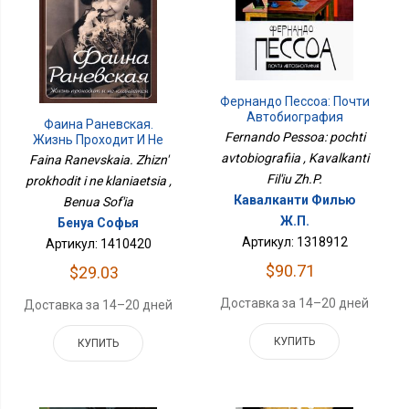
Фернандо Пессоа: Почти
Автобиография
Фаина Раневская.
Fernando Pessoa: pochti
Жизнь Проходит И Не
Кланяется
avtobiografiia , Kavalkanti
Faina Ranevskaia. Zhizn'
Fil'iu Zh.P.
prokhodit i ne klaniaetsia ,
Кавалканти Филью
Benua Sof'ia
Ж.П.
Бенуа Софья
Артикул: 1318912
Артикул: 1410420
$90.71
$29.03
Доставка за 14–20 дней
Доставка за 14–20 дней
КУПИТЬ
КУПИТЬ