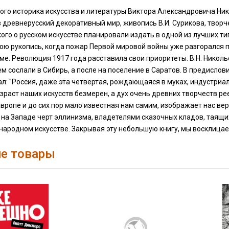
ого историка искусства и литературы Виктора Александровича Ник
 древнерусский декоративный мир, живопись В.И. Сурикова, творче
кого о русском искусстве планировали издать в одной из лучших ти
ою рукопись, когда пожар Первой мировой войны уже разгорался по
е. Революция 1917 года расставила свои приоритеты. В.Н. Никольс
ем сослали в Сибирь, а после на поселение в Саратов. В предислов
л: "Россия, даже эта четвертая, рождающаяся в муках, индустриал
зраст наших искусств безмерен, а дух очень древних творчеств ре
вропе и до сих пор мало известная нам самим, изображает нас в
 на Западе черт эллинизма, владетелями сказочных кладов, таящ
 народном искусстве. Закрывая эту небольшую книгу, мы восклицаем
е товары