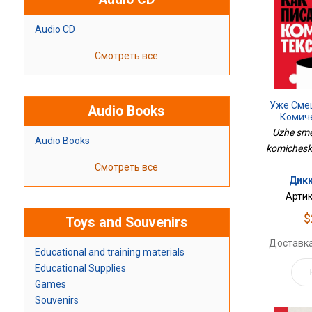
Audio CD
Смотреть все
Уже Сме
Audio Books
Комич
Uzhe sme
Audio Books
komicheski
Смотреть все
Дикк
Артик
$
Toys and Souvenirs
Доставка
Educational and training materials
Educational Supplies
Games
Souvenirs