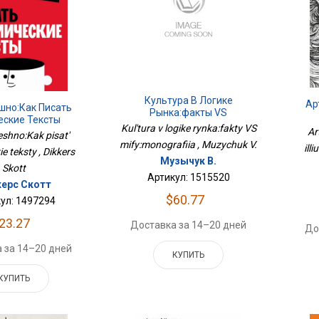
Культура В Логике
Ар
шно:Как Писать
Рынка:факты VS
еские Тексты
Мифы:монография
Kul'tura v logike rynka:fakty VS
Ar
shno:Kak pisat'
mify:monografiia , Muzychuk V.
ill
e teksty , Dikkers
Музычук В.
Skott
Артикул: 1515520
ерс Скотт
$60.77
ул: 1497294
23.27
Доставка за 14–20 дней
До
 за 14–20 дней
КУПИТЬ
КУПИТЬ