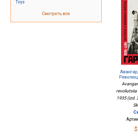
Toys
Смотреть все
Авангар
Революци
1917-19
Avangard
Исп
revoliutsiia
1935 (izd. 2
Sk
С
Артик
$