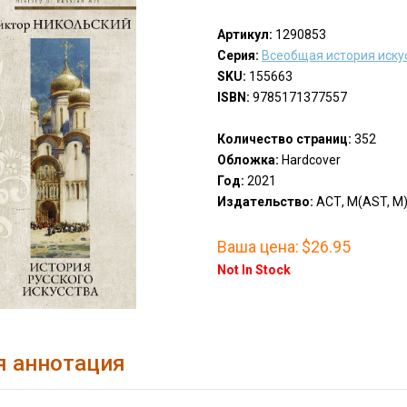
Артикул:
1290853
Серия:
Всеобщая история иску
SKU:
155663
ISBN:
9785171377557
Количество страниц:
352
Обложка:
Hardcover
Год:
2021
Издательство:
АСТ, М(AST, M
Ваша цена:
$26.95
Not In Stock
я аннотация