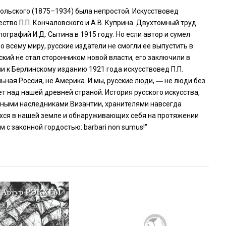
ольского (1875–1934) была непростой. Искусствовед
ство П.П. Кончаловского и А.В. Куприна. Двухтомный труд
пографий И.Д. Сытина в 1915 году. Но если автор и сумел
 всему миру, русские издатели не смогли ее выпустить в
кий не стал сторонником новой власти, его заключили в
ии к Берлинскому изданию 1921 года искусствовед П.П.
ьная Россия, не Америка. И мы, русские люди, ― не люди без
ет над нашей древней страной. История русского искусства,
ерными наследниками Византии, хранителями навсегда
ихся в нашей земле и обнаруживающих себя на протяжении
 с законной гордостью: barbari non sumus!"