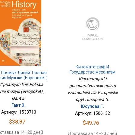
Кинематограф И
Государство:механизм
 Прямых Линий: Полная
Взаимодействия.Европейский
рия Музыки (европокет)
Kinematograf i
Опыт
t' priamykh linii: Polnaia
gosudarstvo:mekhanizm
oriia muzyki (evropoket) ,
vzaimodeistviia.Evropeiskii
Gant E.
opyt , Iusupova G.
Гант Э.
Юсупова Г.
Артикул: 1533713
Артикул: 1506132
$38.87
$49.76
ставка за 14–20 дней
Доставка за 14–20 дней