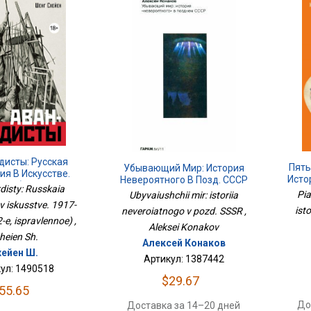
дисты: Русская
Пять
Убывающий Мир: История
я В Искусстве.
Исто
Невероятного В Позд. СССР
35 (изд. 2-Е,
isty: Russkaia
Pia
Ubyvaiushchii mir: istoriia
равленное)
 v iskusstve. 1917-
ist
neveroiatnogo v pozd. SSSR ,
-e, ispravlennoe) ,
Aleksei Konakov
heien Sh.
Алексей Конаков
хейен Ш.
Артикул: 1387442
ул: 1490518
$29.67
55.65
До
Доставка за 14–20 дней