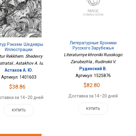
Литературные Хроники
тур Рэкхем. Шедевры
Русского Зарубежья
Иллюстрации
Literaturnye khroniki Russkogo
tur Rekkhem. Shedevry
Zarubezh'ia , Rudinskii V.
iustratsii , Astakhov A. Iu.
Рудинский В.
Астахов А. Ю.
Артикул: 1525876
Артикул: 1401603
$82.80
$38.86
Доставка за 14–20 дней
ставка за 14–20 дней
КУПИТЬ
КУПИТЬ