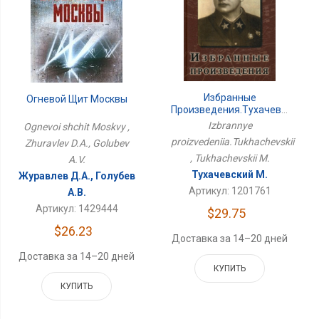
Избранные
Огневой Щит Москвы
Произведения.Тухачевский
Izbrannye
Ognevoi shchit Moskvy ,
proizvedeniia.Tukhachevskii
Zhuravlev D.A., Golubev
, Tukhachevskii M.
A.V.
Тухачевский М.
Журавлев Д.А., Голубев
Артикул: 1201761
А.В.
Артикул: 1429444
$29.75
$26.23
Доставка за 14–20 дней
Доставка за 14–20 дней
КУПИТЬ
КУПИТЬ