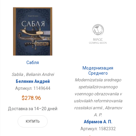
Сабля
Модернизация
Среднего
Sablia , Belianin Andrei
Специализированного
Modernizatsiia srednego
Белянин Андрей
Военного Образования
spetsializirovannogo
Артикул: 1149644
В Условиях
voennogo obrazovaniia v
Реформирования
$278.96
Российской Армии
usloviiakh reformirovaniia
rossiiskoi armii , Abramov
Доставка за 14–20 дней
A. P.
КУПИТЬ
Абрамов А. П.
Артикул: 1582332