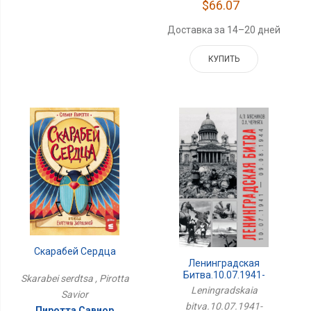
$66.07
Доставка за 14–20 дней
КУПИТЬ
Скарабей Сердца
Ленинградская
Битва.10.07.1941-
Skarabei serdtsa , Pirotta
09.08.1944
Leningradskaia
Savior
bitva.10.07.1941-
Пиротта Савиор