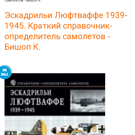
самолетов - Бишоп К.
Эскадрильи Люфтваффе 1939-
1945. Краткий справочник-
определитель самолетов -
Бишоп К.