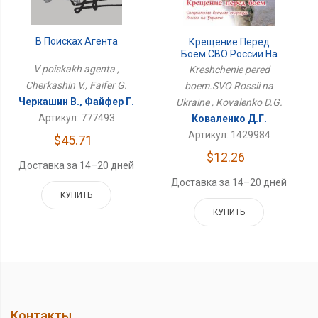
В Поисках Агента
Крещение Перед
Боем.СВО России На
Украине
V poiskakh agenta ,
Kreshchenie pered
Cherkashin V., Faifer G.
boem.SVO Rossii na
Черкашин В., Файфер Г.
Ukraine , Kovalenko D.G.
Артикул: 777493
Коваленко Д.Г.
Артикул: 1429984
$45.71
$12.26
Доставка за 14–20 дней
Доставка за 14–20 дней
КУПИТЬ
КУПИТЬ
Контакты