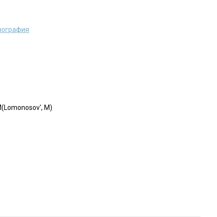
тнография
(Lomonosov', M)