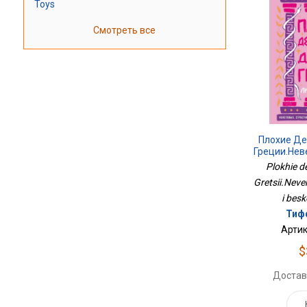
Toys
Смотреть все
Плохие Д
Греции.Нев
Plokhie d
Gretsii.Neve
i besko
Тиф
Артик
$
Достав