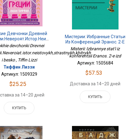
хие Девчонки Древней
Мистерии: Избранные Статьи
ии.Невероят.истор.неистовых,страстных,хитрых
Из Конференций Эранос. 2-Е
И Беско
okhie devchonki Drevnei
Изд
Misterii: Izbrannye stat'i iz
ii.Neveroiat.istor.neistovykh,strastnykh,khitrykh
konferentsii Eranos. 2-e izd
i besko , Tiffin Lizzi
Артикул: 1505684
Тиффин Лиззи
$57.53
Артикул: 1509329
$25.25
Доставка за 14–20 дней
ставка за 14–20 дней
КУПИТЬ
КУПИТЬ