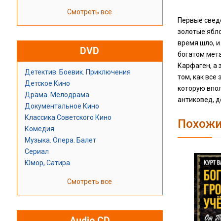
Смотреть все
Первые сведе
золотые ябло
время шло, 
DVD
богатом мета
Карфаген, а 
Детектив. Боевик. Приключения
том, как все
Детское Кино
которую впо
Драма. Мелодрама
антиковед, д
Документальное Кино
Классика Советского Кино
Похожи
Комедия
Музыка. Опера. Балет
Сериал
Юмор, Сатира
Смотреть все
Audio CD