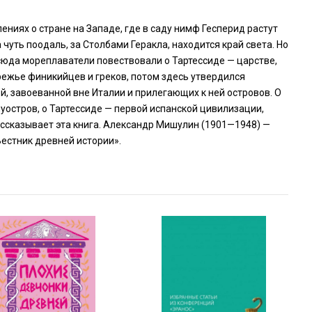
ниях о стране на Западе, где в саду нимф Гесперид растут
 чуть поодаль, за Столбами Геракла, находится край света. Но
сюда мореплаватели повествовали о Тартессиде — царстве,
режье финикийцев и греков, потом здесь утвердился
й, завоеванной вне Италии и прилегающих к ней островов. О
луостров, о Тартессиде — первой испанской цивилизации,
ссказывает эта книга. Александр Мишулин (1901—1948) —
Вестник древней истории».