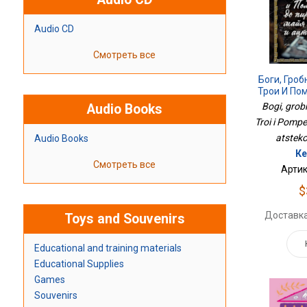
Audio CD
Смотреть все
Боги, Гроб
Трои И По
Майя
Bogi, grob
Audio Books
Troi i Pompe
atsteko
Audio Books
Ке
Смотреть все
Артик
$
Доставка
Toys and Souvenirs
Educational and training materials
Educational Supplies
Games
Souvenirs