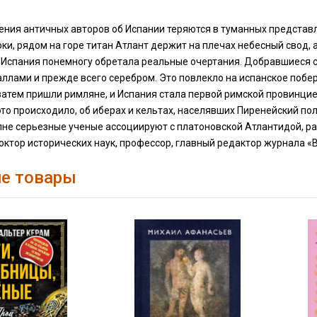
ния античных авторов об Испании теряются в туманных представле
ки, рядом на горе титан Атлант держит на плечах небесный свод, а
и Испания понемногу обретала реальные очертания. Добравшиеся 
ллами и прежде всего серебром. Это повлекло на испанское побе
затем пришли римляне, и Испания стала первой римской провинцие
 это происходило, об иберах и кельтах, населявших Пиренейский по
лне серьезные ученые ассоциируют с платоновской Атлантидой, ра
октор исторических наук, профессор, главный редактор журнала «
е товары