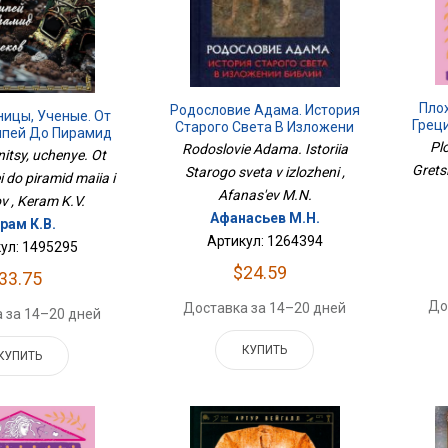
Пло
Родословие Адама. История
ницы, Ученые. От
Грец
Старого Света В Изложени
мпей До Пирамид
Pl
Rodoslovie Adama. Istoriia
 И Ацтеков
nitsy, uchenye. Ot
Grets
Starogo sveta v izlozheni ,
i do piramid maiia i
Afanas'ev M.N.
v , Keram K.V.
Афанасьев М.Н.
рам К.В.
Артикул: 1264394
ул: 1495295
$24.59
33.75
До
Доставка за 14–20 дней
 за 14–20 дней
КУПИТЬ
КУПИТЬ