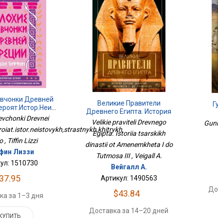
евчонки Древней
Великие Правители
Г
ероят.истор.неистовых,страстных,хитрых
Древнего Египта. История
И Беско
evchonki Drevnei
Царских Династий От
Velikie praviteli Drevnego
Gunn
Аменемхета I До Тутмоса III
roiat.istor.neistovykh,strastnykh,khitrykh
Egipta. Istoriia tsarskikh
 , Tiffin Lizzi
dinastii ot Amenemkheta I do
фин Лиззи
Tutmosa III , Veigall A.
ул: 1510730
Вейгалл А.
37.95
Артикул: 1490563
До
$43.84
ка за 1–3 дня
Доставка за 14–20 дней
КУПИТЬ