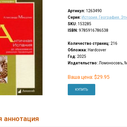
Артикул:
1263490
Серия:
История. География. Э
SKU:
153285
ISBN:
9785916786538
Количество страниц:
216
Обложка:
Hardcover
Год:
2025
Издательство:
Ломоносовъ, М
Ваша цена:
$29.95
КУПИТЬ
я аннотация