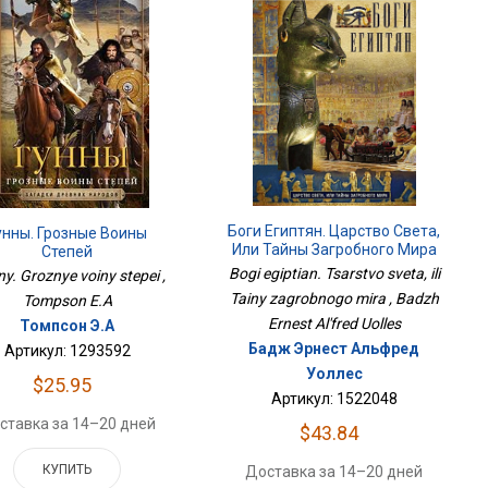
Боги Египтян. Царство Света,
унны. Грозные Воины
Или Тайны Загробного Мира
Степей
Bogi egiptian. Tsarstvo sveta, ili
y. Groznye voiny stepei ,
Tainy zagrobnogo mira , Badzh
Tompson E.A
Ernest Al'fred Uolles
Томпсон Э.А
Бадж Эрнест Альфред
Артикул: 1293592
Уоллес
$25.95
Артикул: 1522048
ставка за 14–20 дней
$43.84
КУПИТЬ
Доставка за 14–20 дней