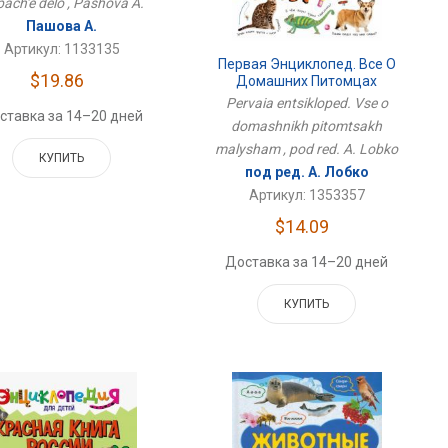
ach'e delo , Pashova A.
Пашова А.
Артикул: 1133135
Первая Энциклопед. Все О
$19.86
Домашних Питомцах
Малышам
Pervaia entsikloped. Vse o
ставка за 14–20 дней
domashnikh pitomtsakh
malysham , pod red. A. Lobko
КУПИТЬ
под ред. А. Лобко
Артикул: 1353357
$14.09
Доставка за 14–20 дней
КУПИТЬ