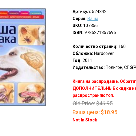
Артикул:
524342
Серия:
Ваша
SKU:
107356
ISBN:
9785271357695
Количество страниц:
160
Обложка:
Hardcover
Год:
2011
Издательство:
Полигон, СПб(P
Книга на распродаже. Обрати
ДОПОЛНИТЕЛЬНЫЕ скидки на 
распространяются.
Old Price:
$46.95
Ваша цена:
$18.95
Not In Stock