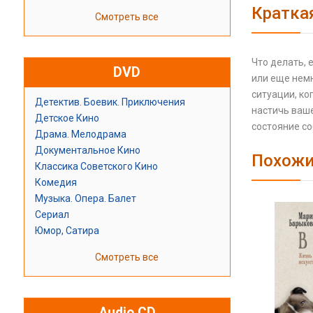
Кратка
Смотреть все
Что делать, 
DVD
или еще немн
ситуации, ко
Детектив. Боевик. Приключения
настичь ваше
Детское Кино
состояние со
Драма. Мелодрама
Документальное Кино
Похожи
Классика Советского Кино
Комедия
Музыка. Опера. Балет
Сериал
Юмор, Сатира
Смотреть все
Audio CD