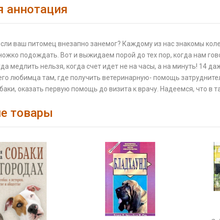
я аннотация
если ваш питомец внезапно занемог? Каждому из нас знакомы колеб
ожко подождать. Вот и выжидаем порой до тех пор, когда нам гово
гда медлить нельзя, когда счет идет не на часы, а на минуть! 14 д
го любимца там, где получить ветеринарную- помощь затруднител
баки, оказать первую помощь до визита к врачу. Надеемся, что в т
е товары