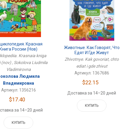
циклопедия. Красная
Животные. Как Говорят, Что
Книга России (нов)
Едят И Где Живут
klopediia. Krasnaia kniga
Zhivotnye. Kak govoriat, chto
i (nov) , Sokolova Liudmila
ediat i gde zhivut
Vladimirovna
Артикул: 1367686
околова Людмила
$22.15
Владимировна
Артикул: 1356216
Доставка за 14–20 дней
$17.40
КУПИТЬ
ставка за 14–20 дней
КУПИТЬ