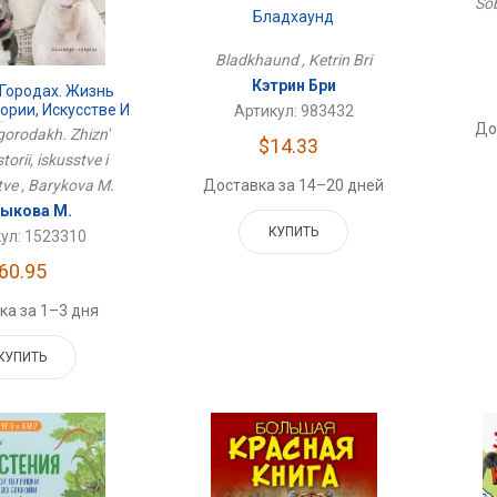
Sob
Бладхаунд
Bladkhaund , Ketrin Bri
Кэтрин Бри
 Городах. Жизнь
ории, Искусстве И
Артикул: 983432
бществе
До
gorodakh. Zhizn'
$14.33
torii, iskusstve i
ve , Barykova M.
Доставка за 14–20 дней
ыкова М.
КУПИТЬ
ул: 1523310
60.95
ка за 1–3 дня
КУПИТЬ