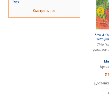
Toys
Смотреть все
Что И Ка
Петруш
Chto i k
petrushki d
Ма
Артик
$
Доставка