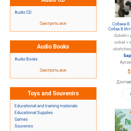
Audio CD
Смотреть все
Собаки В
Собак В Ист
О
Sobaki v 
sobak v is
Audio Books
obshchest
Бар
Audio Books
Артик
Смотреть все
$
Достав
Toys and Souvenirs
Educational and training materials
Educational Supplies
Games
Souvenirs