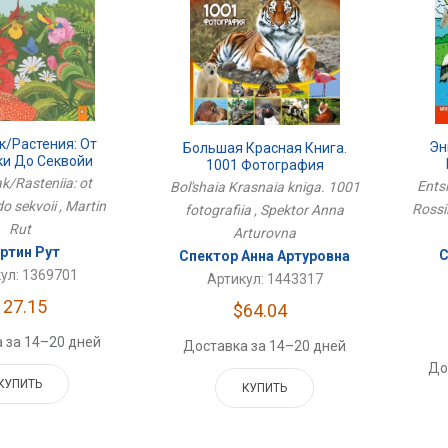
к/Растения: От
Эн
Большая Красная Книга.
ки До Секвойи
1001 Фотография
ak/Rasteniia: ot
Entsi
Bol'shaia Krasnaia kniga. 1001
o sekvoii , Martin
Rossi
fotografiia , Spektor Anna
Rut
Arturovna
ртин Рут
С
Спектор Анна Артуровна
ул: 1369701
Артикул: 1443317
127.15
$64.04
 за 14–20 дней
Доставка за 14–20 дней
До
КУПИТЬ
КУПИТЬ