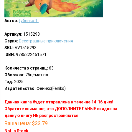
Автор:
Губенко Т.
Артикул:
1515293
Серия:
Бесстрашные приключения
SKU:
VV1515293
ISBN:
9785222451571
Количество страниц:
63
Обложка:
7бц+мат.пл
Год:
2025
Издательство:
Феникс(Feniks)
Данная книга будет отправлена в течение 14-16 дней.
Обратите внимание, что ДОПОЛНИТЕЛЬНЫЕ скидки на
данную книгу НЕ распространяются.
Ваша цена:
$33.79
Not In Stock