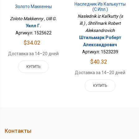
Наследник Из Калькутты
Золото Маккенны
(с Илл.)
Naslednik iz Kal'kutty (s
Zoloto Makkenny , Uill G.
ill.) , Shtil'mark Robert
Уилл Г.
Aleksandrovich
Артикул: 1525622
Штильмарк Роберт
$34.02
Александрович
Артикул: 1523239
Доставка за 14–20 дней
$40.32
КУПИТЬ
Доставка за 14–20 дней
КУПИТЬ
Контакты