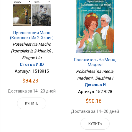
Путешествия Мачо
(комплект Из 2-Хкниг)
Puteshestviia Macho
(komplekt iz 2-khknig) ,
Stogov I.Iu
Положитесь На Меня,
Стогов И.Ю
Мадам!
Артикул: 1518915
Polozhites' na menia,
madam! , Diuzhina I
$84.23
Дюжина И
Доставка за 14–20 дней
Артикул: 1527028
$90.16
КУПИТЬ
Доставка за 14–20 дней
КУПИТЬ