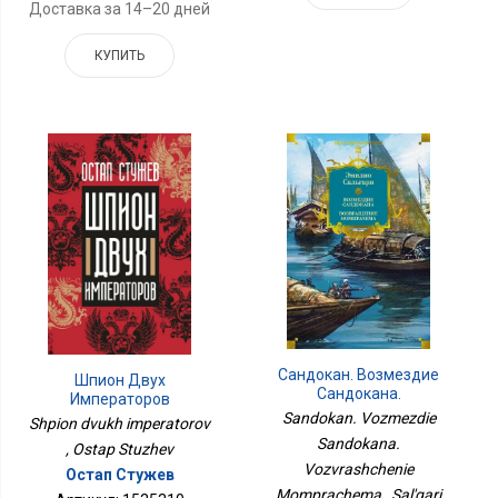
Доставка за 14–20 дней
КУПИТЬ
Сандокан. Возмездие
Шпион Двух
Сандокана.
Императоров
Возвращение
Sandokan. Vozmezdie
Shpion dvukh imperatorov
Момпрачема
Sandokana.
, Ostap Stuzhev
Vozvrashchenie
Остап Стужев
Momprachema , Sal'gari