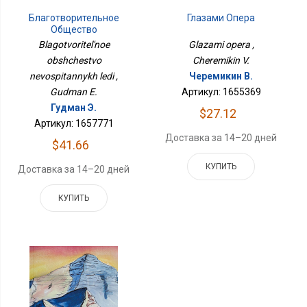
Благотворительное
Глазами Опера
Общество
Невоспитанных Леди
Blagotvoritel'noe
Glazami opera ,
obshchestvo
Cheremikin V.
nevospitannykh ledi ,
Черемикин В.
Gudman E.
Артикул: 1655369
Гудман Э.
$27.12
Артикул: 1657771
Доставка за 14–20 дней
$41.66
КУПИТЬ
Доставка за 14–20 дней
КУПИТЬ