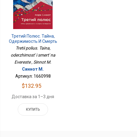
Третий Полюс. Тайна,
Одержимость И Смерть
На Эвересте
Tretii polius. Taina,
oderzhimost' i smert' na
Evereste , Sinnot M.
Синнот М.
Артикул: 1660998
$132.95
Доставка за 1–3 дня
КУПИТЬ