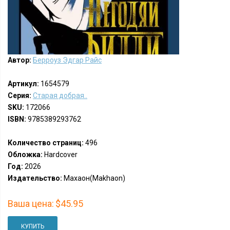
Автор:
Берроуз Эдгар Райс
Артикул:
1654579
Серия:
Старая добрая..
SKU:
172066
ISBN:
9785389293762
Количество страниц:
496
Обложка:
Hardcover
Год:
2026
Издательство:
Махаон(Makhaon)
Ваша цена:
$45.95
КУПИТЬ