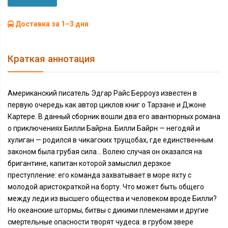
Доставка за 1–3 дня
Краткая аннотация
Американский писатель Эдгар Райс Берроуз известен в
первую очередь как автор циклов книг о Тарзане и Джоне
Картере. В данный сборник вошли два его авантюрных романа
о приключениях Билли Байрна. Билли Байрн — негодяй и
хулиган — родился в чикагских трущобах, где единственным
законом была грубая сила… Волею случая он оказался на
бригантине, капитан которой замыслил дерзкое
преступление: его команда захватывает в море яхту с
молодой аристократкой на борту. Что может быть общего
между леди из высшего общества и человеком вроде Билли?
Но океанские штормы, битвы с дикими племенами и другие
смертельные опасности творят чудеса: в грубом звере