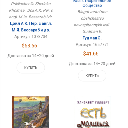
Благотворительное
Prikliucheniia Sherloka
Общество
Kholmsa , Doil A.K. Per. s
Невоспитанных Леди
Blagotvoritel'noe
angl. M.Ia. Bessarab i dr.
obshchestvo
Дойл А.К. Пер. с англ.
nevospitannykh ledi ,
М.Я. Бессараб и др.
Gudman E.
Артикул: 1078734
Гудман Э.
Артикул: 1657771
$63.66
$41.66
Доставка за 14–20 дней
Доставка за 14–20 дней
КУПИТЬ
КУПИТЬ