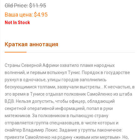
Old Price:
$11.95
Ваша цена:
$4.95
Not In Stock
Краткая аннотация
Страны Северной Африки охватило пламя народных
волнений, и первым вспыхнул Тунис. Порядок в государстве
рухнул в одночасье, улицы городов заполнились
беснующимися толпами, зазвучали выстрелы… К несчастью, в
это время в Тунисе отдыхал полковник Самойленко из штаба
ВДВ. Нельзя допустить, чтобы офицер, обладающий
секретной оперативной информацией, попал в руки
мятежников. За полковником в пылающую страну
отправляется группа спецназовцев, в числе которых и
снайпер Владимир Локис. Задание у группы лаконичное:
привезти Самойленко на родину «живым или мертвым». Но,