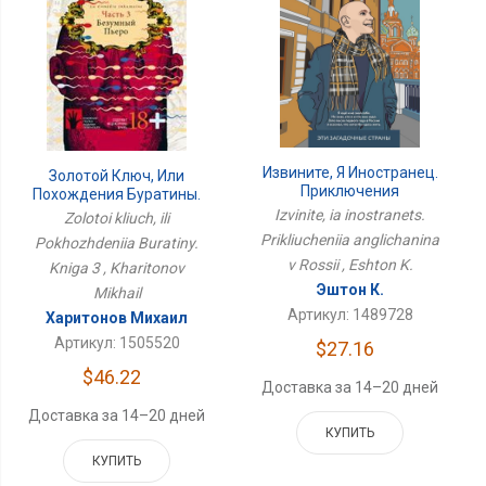
Извините, Я Иностранец.
Золотой Ключ, Или
Приключения
Похождения Буратины.
Англичанина В России
Книга 3
Izvinite, ia inostranets.
Zolotoi kliuch, ili
Prikliucheniia anglichanina
Pokhozhdeniia Buratiny.
v Rossii , Eshton K.
Kniga 3 , Kharitonov
Эштон К.
Mikhail
Артикул: 1489728
Харитонов Михаил
Артикул: 1505520
$27.16
$46.22
Доставка за 14–20 дней
Доставка за 14–20 дней
КУПИТЬ
КУПИТЬ