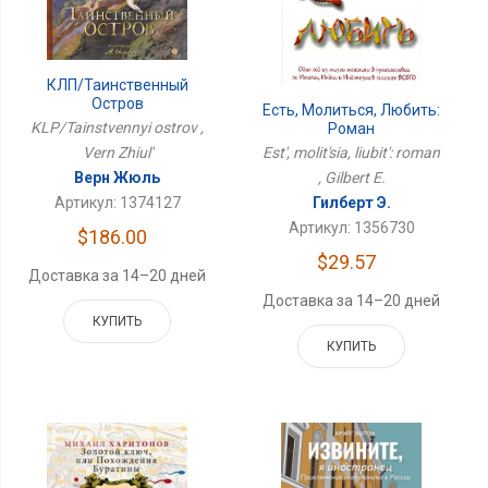
КЛП/Таинственный
Остров
Есть, Молиться, Любить:
KLP/Tainstvennyi ostrov ,
Роман
Vern Zhiul'
Est', molit'sia, liubit': roman
Верн Жюль
, Gilbert E.
Артикул: 1374127
Гилберт Э.
Артикул: 1356730
$186.00
$29.57
Доставка за 14–20 дней
Доставка за 14–20 дней
КУПИТЬ
КУПИТЬ