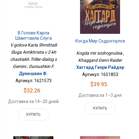
В Голове Карла
Шмиттаили Слуга
Когда Мир Содрогнулся
Антихриста В 2-Х
V golove Karla Shmittaili
Частях.Триллер-Диалог
Sluga Antikhrista v 2-kh
Kogda mir sodrognulsia ,
С Gemini
chastiakh.Triller-dialog s
Khaggard Genri Raider
Gemini , Duniushkin F.
Хаггард Генри Райдер
Дунюшкин Ф.
Артикул: 1651853
Артикул: 1621573
$39.95
$32.26
Доставка за 1–3 дня
Доставка за 14–20 дней
КУПИТЬ
КУПИТЬ