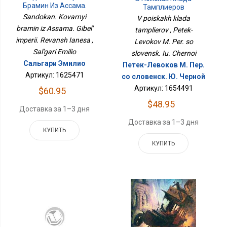
Брамин Из Ассама.
Тамплиеров
Гибель Империи.
Sandokan. Kovarnyi
V poiskakh klada
Реванш Янеса
bramin iz Assama. Gibel'
tamplierov , Petek-
imperii. Revansh Ianesa ,
Levokov M. Per. so
Sal'gari Emilio
slovensk. Iu. Chernoi
Сальгари Эмилио
Петек-Левоков М. Пер.
Артикул: 1625471
со словенск. Ю. Черной
Артикул: 1654491
$60.95
$48.95
Доставка за 1–3 дня
Доставка за 1–3 дня
КУПИТЬ
КУПИТЬ