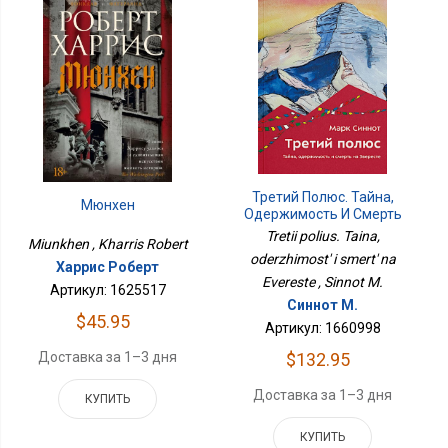
Третий Полюс. Тайна,
Мюнхен
Одержимость И Смерть
На Эвересте
Tretii polius. Taina,
Miunkhen , Kharris Robert
oderzhimost' i smert' na
Харрис Роберт
Evereste , Sinnot M.
Артикул: 1625517
Синнот М.
$45.95
Артикул: 1660998
Доставка за 1–3 дня
$132.95
Доставка за 1–3 дня
КУПИТЬ
КУПИТЬ