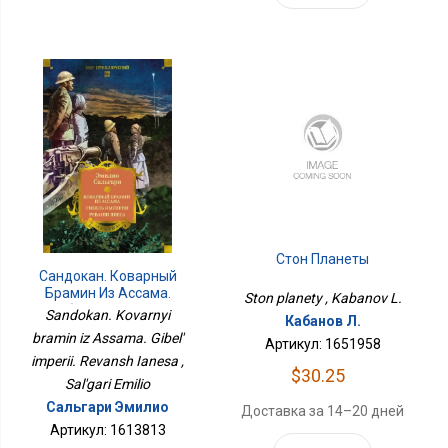
Стон Планеты
Сандокан. Коварный
Брамин Из Ассама.
Ston planety , Kabanov L.
Гибель Империи.
Sandokan. Kovarnyi
Кабанов Л.
Реванш Янеса
bramin iz Assama. Gibel'
Артикул: 1651958
imperii. Revansh Ianesa ,
$30.25
Sal'gari Emilio
Сальгари Эмилио
Доставка за 14–20 дней
Артикул: 1613813