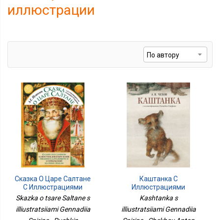
иллюстрации
Сказка О Царе Салтане
Каштанка С
С Иллюстрациями
Иллюстрациями
Геннадия Спирина
Геннадия Спирина
Skazka o tsare Saltane s
Kashtanka s
illiustratsiiami Gennadiia
illiustratsiiami Gennadiia