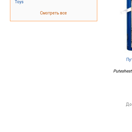
Toys
Смотреть все
Пу
Puteshestv
До