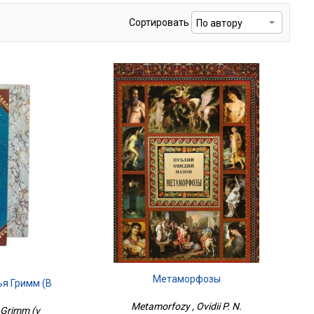
Сортировать
Метаморфозы
ья Гримм (в
Metamorfozy , Ovidii P. N.
a Grimm (v