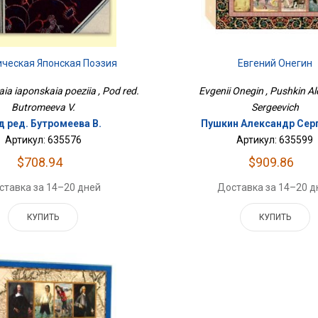
ическая Японская Поэзия
Евгений Онегин
ia iaponskaia poeziia , Pod red.
Evgenii Onegin , Pushkin A
Butromeeva V.
Sergeevich
д ред. Бутромеева В.
Пушкин Александр Сер
Артикул: 635576
Артикул: 635599
$708.94
$909.86
ставка за 14–20 дней
Доставка за 14–20 д
КУПИТЬ
КУПИТЬ