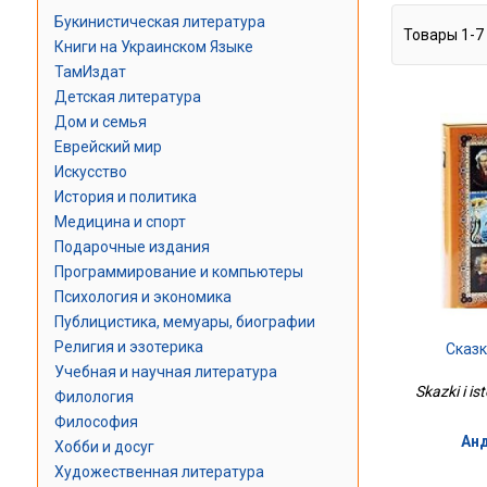
Букинистическая литература
Товары
1
-
7
Книги на Украинском Языке
ТамИздат
Детская литература
Дом и семья
Еврейский мир
Искусство
История и политика
Медицина и спорт
Подарочные издания
Программирование и компьютеры
Психология и экономика
Публицистика, мемуары, биографии
Религия и эзотерика
Сказк
Учебная и научная литература
Skazki i is
Филология
Философия
Анд
Хобби и досуг
Художественная литература