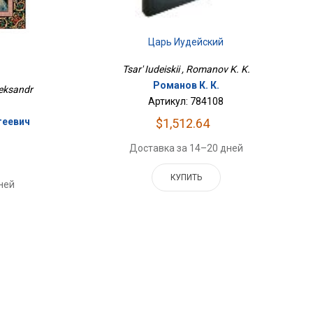
Царь Иудейский
Tsar' Iudeiskii , Romanov K. K.
Романов К. К.
leksandr
Артикул: 784108
геевич
$1,512.64
Доставка за 14–20 дней
КУПИТЬ
ней