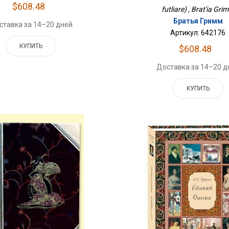
$608.48
futliare) , Brat'ia Gri
Братья Гримм
ставка за 14–20 дней
Артикул: 642176
КУПИТЬ
$608.48
Доставка за 14–20 д
КУПИТЬ