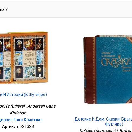
из
7
и И Истории (в Футляре)
torii (v futliare) , Andersen Gans
Khristian
Детские И Дом. Сказки. Брат
ерсен Ганс Христиан
Футляре)
Артикул: 721328
Detskie i dom. skazki. Brat'i