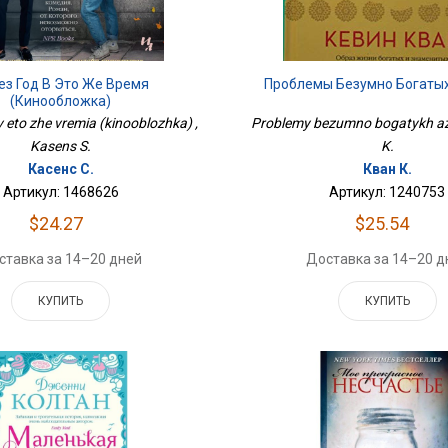
ез Год В Это Же Время
Проблемы Безумно Богаты
(кинообложка)
 eto zhe vremia (kinooblozhka) ,
Problemy bezumno bogatykh az
Kasens S.
K.
Касенс С.
Кван К.
Артикул: 1468626
Артикул: 1240753
$24.27
$25.54
ставка за 14–20 дней
Доставка за 14–20 д
КУПИТЬ
КУПИТЬ