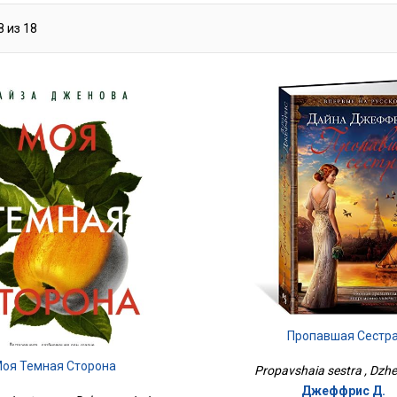
8
из
18
Пропавшая Сестр
оя Темная Сторона
Propavshaia sestra , Dzhef
Джеффрис Д.