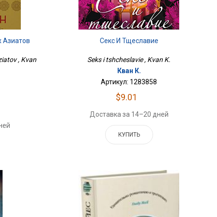
х Азиатов
Секс И Тщеславие
iatov , Kvan
Seks i tshcheslavie , Kvan K.
Кван К.
Артикул: 1283858
$9.01
Доставка за 14–20 дней
ней
КУПИТЬ