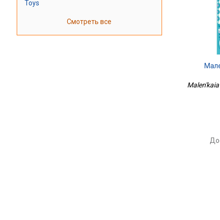
Toys
Смотреть все
Мале
Malen'kaia
До