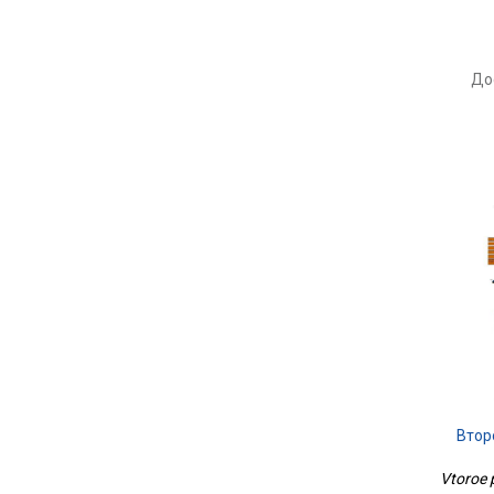
До
Втор
Vtoroe p