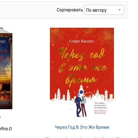
Сортировать
а
Через Год В Это Же Время
fris D.