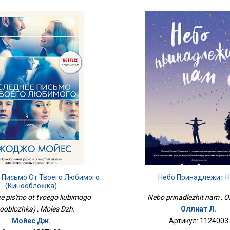
 Письмо От Твоего Любимого
Небо Принадлежит 
(кинообложка)
e pis'mo ot tvoego liubimogo
Nebo prinadlezhit nam , Ol
nooblozhka) , Moies Dzh.
Оллнат Л.
Мойес Дж.
Артикул: 1124003