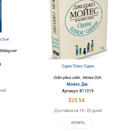
астье
 Makgvair
и
Один Плюс Один
Odin plius odin , Moies Dzh.
Мойес Дж.
ней
Артикул: 811019
$25.54
Доставка за 14–20 дней
КУПИТЬ