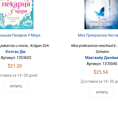
нькая Пекарня У Моря
Мое Прекрасное Несч
 pekarnia u moria , Kolgan Dzh.
Moe prekrasnoe neschast'e ,
Колган Дж.
Dzheimi
Артикул: 1353602
Макгвайр Джейм
Артикул: 1370040
$21.20
$25.54
ставка за 14–20 дней
Доставка за 14–20 д
КУПИТЬ
КУПИТЬ