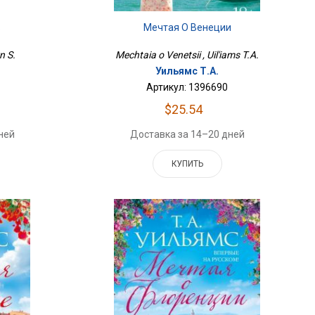
в
Мечтая О Венеции
n S.
Mechtaia o Venetsii , Uil'iams T.A.
Уильямс Т.А.
Артикул: 1396690
$25.54
ней
Доставка за 14–20 дней
КУПИТЬ