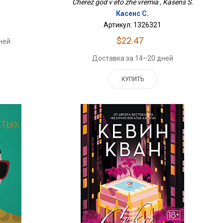
Cherez god v eto zhe vremia , Kasens S.
Касенс С.
Артикул: 1326321
$22.47
ней
Доставка за 14–20 дней
КУПИТЬ