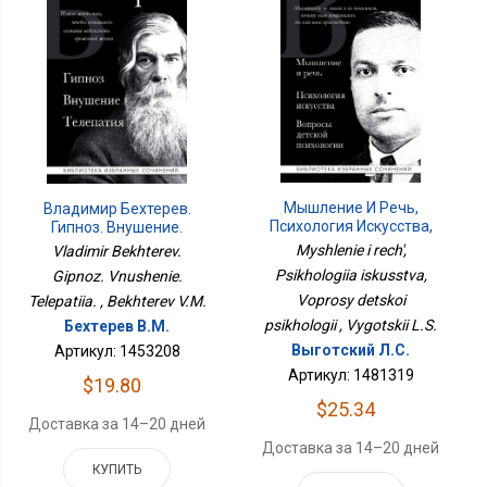
Мышление И Речь,
Владимир Бехтерев.
Психология Искусства,
Гипноз. Внушение.
Вопросы Детской
Телепатия.
Myshlenie i rech',
Vladimir Bekhterev.
Психологии
Psikhologiia iskusstva,
Gipnoz. Vnushenie.
Voprosy detskoi
Telepatiia. , Bekhterev V.M.
psikhologii , Vygotskii L.S.
Бехтерев В.М.
Выготский Л.С.
Артикул: 1453208
Артикул: 1481319
$19.80
$25.34
Доставка за 14–20 дней
Доставка за 14–20 дней
КУПИТЬ