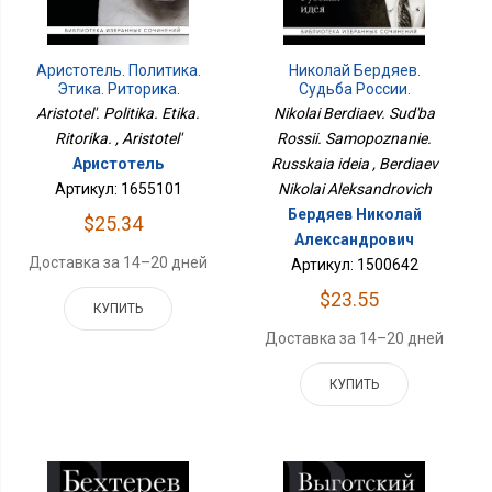
Аристотель. Политика.
Николай Бердяев.
Этика. Риторика.
Судьба России.
Самопознание. Русская
Aristotel'. Politika. Etika.
Nikolai Berdiaev. Sud'ba
Идея
Ritorika. , Aristotel'
Rossii. Samopoznanie.
Аристотель
Russkaia ideia , Berdiaev
Артикул: 1655101
Nikolai Aleksandrovich
Бердяев Николай
$25.34
Александрович
Доставка за 14–20 дней
Артикул: 1500642
$23.55
КУПИТЬ
Доставка за 14–20 дней
КУПИТЬ