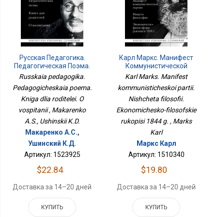
Русская Педагогика.
Карл Маркс. Манифест
Педагогическая Поэма.
Коммунистической
Книга Для Родителей. О
Партии. Нищета
Russkaia pedagogika.
Karl Marks. Manifest
Воспитании
Философии.
Pedagogicheskaia poema.
kommunisticheskoi partii.
Экономическо-
Kniga dlia roditelei. O
Философские Рукописи
Nishcheta filosofii.
1844 Г.
vospitanii , Makarenko
Ekonomichesko-filosofskie
A.S., Ushinskii K.D.
rukopisi 1844 g. , Marks
Макаренко А.С.,
Karl
Ушинский К.Д.
Маркс Карл
Артикул: 1523925
Артикул: 1510340
$22.84
$19.80
Доставка за 14–20 дней
Доставка за 14–20 дней
КУПИТЬ
КУПИТЬ