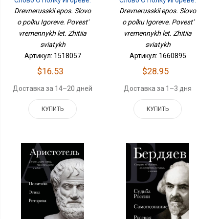
Слово О Полку Игореве.
Слово О Полку Игореве.
Повесть Временных Лет.
Повесть Временных Лет.
Drevnerusskii epos. Slovo
Drevnerusskii epos. Slovo
Жития Святых
Жития Святых
o polku Igoreve. Povest'
o polku Igoreve. Povest'
vremennykh let. Zhitiia
vremennykh let. Zhitiia
sviatykh
sviatykh
Артикул: 1518057
Артикул: 1660895
$16.53
$28.95
Доставка за 14–20 дней
Доставка за 1–3 дня
КУПИТЬ
КУПИТЬ