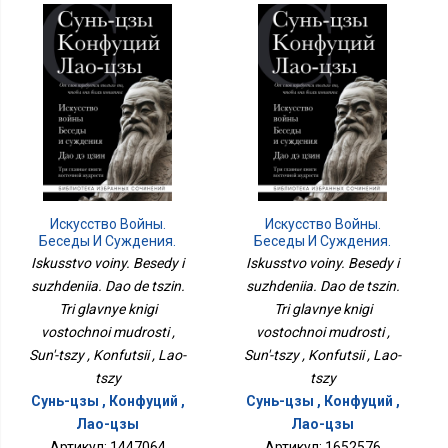
Искусство Войны.
Искусство Войны.
Беседы И Суждения.
Беседы И Суждения.
Дао Дэ Цзин. Три
Дао Дэ Цзин. Три
Iskusstvo voiny. Besedy i
Iskusstvo voiny. Besedy i
Главные Книги
Главные Книги
suzhdeniia. Dao de tszin.
suzhdeniia. Dao de tszin.
Восточной Мудрости
Восточной Мудрости
Tri glavnye knigi
Tri glavnye knigi
vostochnoi mudrosti ,
vostochnoi mudrosti ,
Sun'-tszy , Konfutsii , Lao-
Sun'-tszy , Konfutsii , Lao-
tszy
tszy
Сунь-цзы , Конфуций ,
Сунь-цзы , Конфуций ,
Лао-цзы
Лао-цзы
Артикул: 1447064
Артикул: 1652576