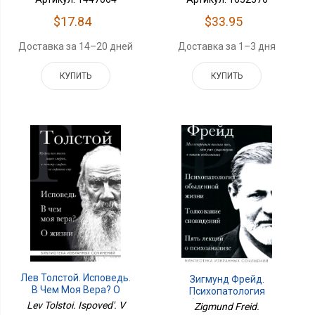
$17.84
$33.95
Доставка за 14–20 дней
Доставка за 1–3 дня
КУПИТЬ
КУПИТЬ
Лев Толстой. Исповедь.
Зигмунд Фрейд.
В Чем Моя Вера? О
Психопатология
Жизни
Обыденной Жизни.
Lev Tolstoi. Ispoved'. V
Zigmund Freid.
Толкование