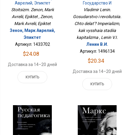
Аврелий, Эпиктет
Государство И
Революция. Что
Stoitsizm. Zenon, Mark
Vladimir Lenin.
Делать? Империализм,
Avrelii, Epiktet , Zenon,
Gosudarstvo i revoliutsiia.
Как Высшая Стадия
Mark Avrelii, Epiktet
Chto delat'? Imperializm,
Капитализма
Зенон, Марк Аврелий,
kak vysshaia stadiia
Эпиктет
kapitalizma , Lenin V.I.
Артикул: 1433702
Ленин В.И.
Артикул: 1496134
$24.08
$20.34
Доставка за 14–20 дней
Доставка за 14–20 дней
КУПИТЬ
КУПИТЬ