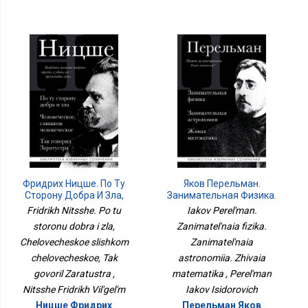
Фридрих Ницше. По Ту
Яков Перельман.
Сторону Добра И Зла,
Занимательная Физика.
Человеческое Слишком
Занимательная
Fridrikh Nitsshe. Po tu
Iakov Perel'man.
Человеческое, Так
Астрономия. Живая
storonu dobra i zla,
Zanimatel'naia fizika.
Говорил Заратустра
Математика
Chelovecheskoe slishkom
Zanimatel'naia
chelovecheskoe, Tak
astronomiia. Zhivaia
govoril Zaratustra ,
matematika , Perel'man
Nitsshe Fridrikh Vil'gel'm
Iakov Isidorovich
Ницше Фридрих
Перельман Яков