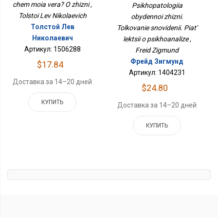
chem moia vera? O zhizni ,
Psikhopatologiia
Сновидений. Пять
Tolstoi Lev Nikolaevich
Лекций О Психоанализе
obydennoi zhizni.
Толстой Лев
Tolkovanie snovidenii. Piat'
Николаевич
lektsii o psikhoanalize ,
Артикул: 1506288
Freid Zigmund
Фрейд Зигмунд
$17.84
Артикул: 1404231
Доставка за 14–20 дней
$24.80
КУПИТЬ
Доставка за 14–20 дней
КУПИТЬ