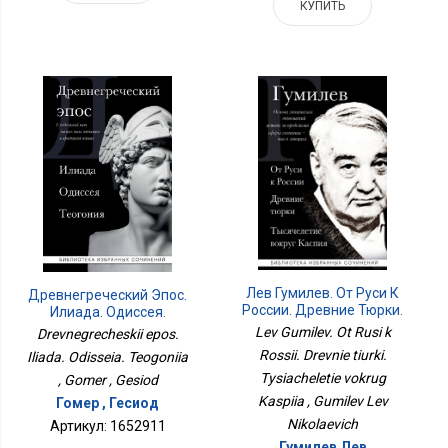
КУПИТЬ
Лев Гумилев. От Руси К
Древнегреческий Эпос.
России. Древние Тюрки.
Илиада. Одиссея.
Тысячелетие Вокруг
Теогония
Lev Gumilev. Ot Rusi k
Drevnegrecheskii epos.
Каспия
Rossii. Drevnie tiurki.
Iliada. Odisseia. Teogoniia
Tysiacheletie vokrug
, Gomer , Gesiod
Kaspiia , Gumilev Lev
Гомер , Гесиод
Nikolaevich
Артикул: 1652911
Гумилев Лев