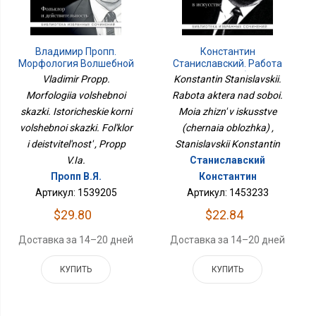
Константин
Владимир Пропп.
Станиславский. Работа
Морфология Волшебной
Актера Над Собой. Моя
Сказки. Исторические
Konstantin Stanislavskii.
Vladimir Propp.
Жизнь В Искусстве
Корни Волшебной
Rabota aktera nad soboi.
Morfologiia volshebnoi
(черная Обложка)
Сказки. Фольклор И
Moia zhizn' v iskusstve
skazki. Istoricheskie korni
Действительность
(chernaia oblozhka) ,
volshebnoi skazki. Fol'klor
Stanislavskii Konstantin
i deistvitel'nost' , Propp
Станиславский
V.Ia.
Константин
Пропп В.Я.
Артикул: 1453233
Артикул: 1539205
$22.84
$29.80
Доставка за 14–20 дней
Доставка за 14–20 дней
КУПИТЬ
КУПИТЬ