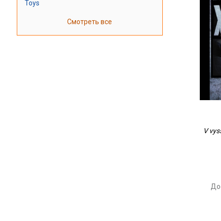
Toys
Смотреть все
V vyss
До