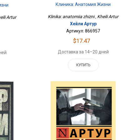
Клиника: Анатомия Жизни
изни
Klinika: anatomiia zhizni , Kheili Artur
eili Artur
Хейли Артур
Артикул: 866957
$17.47
Доставка за 14–20 дней
ней
КУПИТЬ