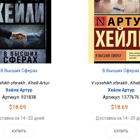
В Высших Сферах
В Высших Сферах
hikh sferakh , Kheili Artur
V vysshikh sferakh , Kheil
Хейли Артур
Хейли Артур
Артикул: 931838
Артикул: 1377676
$18.69
$18.69
ставка за 14–20 дней
Доставка за 14–20 д
КУПИТЬ
КУПИТЬ