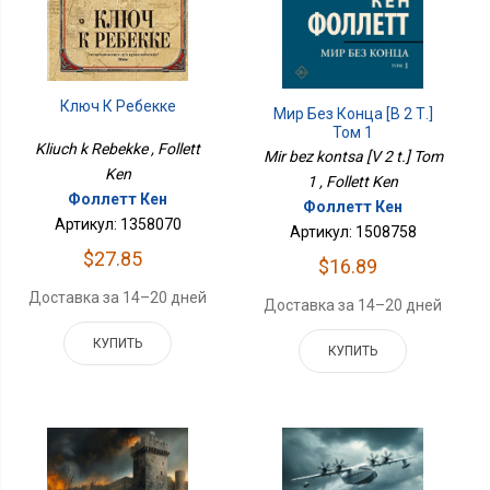
Ключ К Ребекке
Мир Без Конца [В 2 Т.]
Том 1
Kliuch k Rebekke , Follett
Mir bez kontsa [V 2 t.] Tom
Ken
1 , Follett Ken
Фоллетт Кен
Фоллетт Кен
Артикул: 1358070
Артикул: 1508758
$27.85
$16.89
Доставка за 14–20 дней
Доставка за 14–20 дней
КУПИТЬ
КУПИТЬ