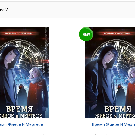
из
2
емя Живое И Мертвое
Время Живое И Мерт