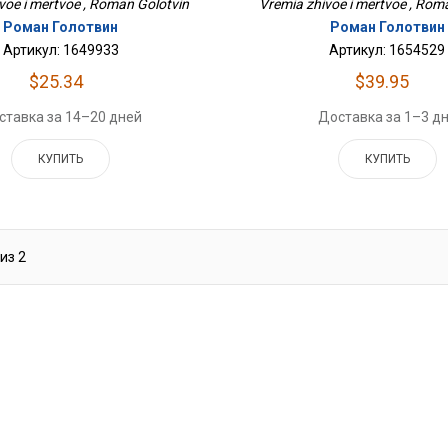
voe i mertvoe , Roman Golotvin
Vremia zhivoe i mertvoe , Rom
Роман Голотвин
Роман Голотвин
Артикул: 1649933
Артикул: 1654529
$25.34
$39.95
ставка за 14–20 дней
Доставка за 1–3 д
КУПИТЬ
КУПИТЬ
из
2