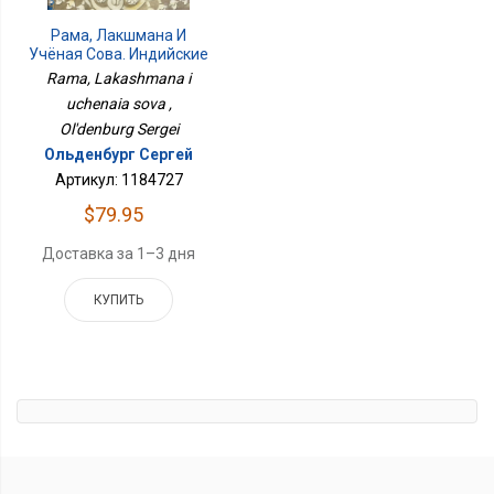
Рама, Лакшмана И
Учёная Сова. Индийские
Народные Сказки
Rama, Lakashmana i
uchenaia sova ,
Ol'denburg Sergei
Ольденбург Сергей
Артикул: 1184727
$79.95
Доставка за 1–3 дня
КУПИТЬ