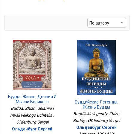
Будда. Жизнь, Деяния И
Мысли Великого
Буддийские Легенды.
Учителя
Жизнь Будды
Budda. Zhizn', deianiia i
Buddiiskie legendy. Zhizn'
mysli velikogo uchitelia ,
Buddy , Ol'denburg Sergei
Ol'denburg Sergei
Ольденбург Сергей
Ольденбург Сергей