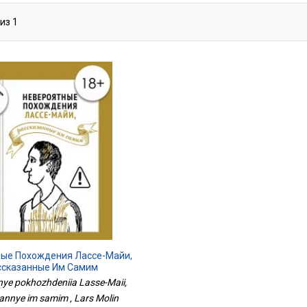
из
1
ые Похождения Лассе-Майи,
ссказанные Им Самим
nye pokhozhdeniia Lasse-Maii,
annye im samim , Lars Molin