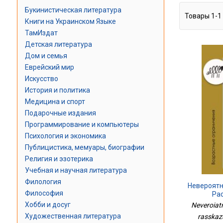
Букинистическая литература
Товары
1
-
1
Книги на Украинском Языке
ТамИздат
Детская литература
Дом и семья
Еврейский мир
Искусство
История и политика
Медицина и спорт
Подарочные издания
Программирование и компьютеры
Психология и экономика
Публицистика, мемуары, биографии
Религия и эзотерика
Учебная и научная литература
Филология
Невероятн
Философия
Ра
Хобби и досуг
Neveroiat
Художественная литература
rasskaz