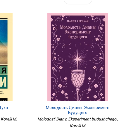
Духа
Молодость Дианы. Эксперимент
Будущего
Korelli M.
Molodost' Diany. Eksperiment budushchego ,
Korelli M.