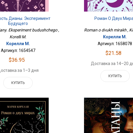
сть Дианы. Эксперимент
Роман О Двух Мир
Будущего
iany. Eksperiment budushchego ,
Roman o dvukh mirakh , Kor
Korelli M.
Корелли М.
Корелли М.
Артикул: 1658078
Артикул: 1654547
$21.58
$36.95
Доставка за 14–20 д
оставка за 1–3 дня
КУПИТЬ
КУПИТЬ