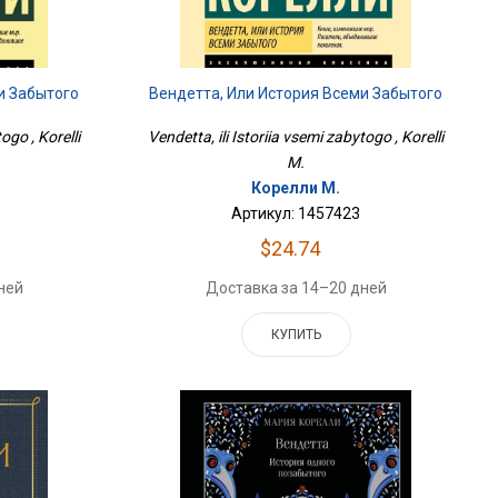
и Забытого
Вендетта, Или История Всеми Забытого
ogo , Korelli
Vendetta, ili Istoriia vsemi zabytogo , Korelli
M.
Корелли М.
Артикул: 1457423
$24.74
ней
Доставка за 14–20 дней
КУПИТЬ