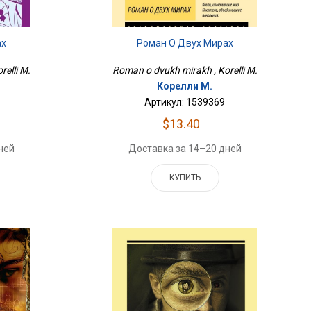
ах
Роман О Двух Мирах
elli M.
Roman o dvukh mirakh , Korelli M.
Корелли М.
Артикул: 1539369
$13.40
ней
Доставка за 14–20 дней
КУПИТЬ