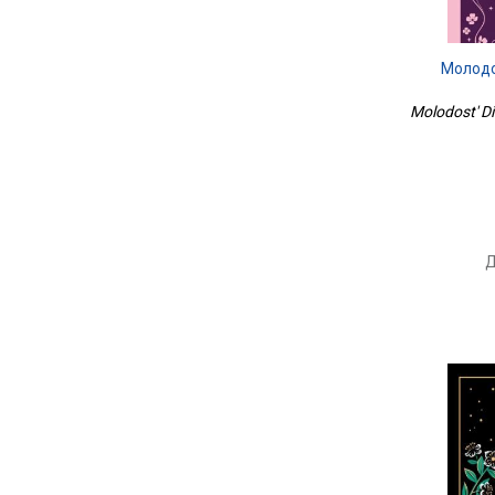
Молодо
Molodost' D
Д