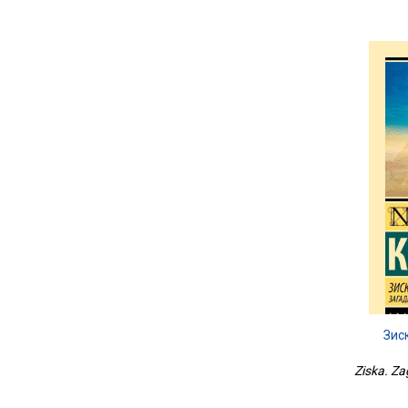
Зис
Ziska. Za