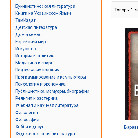
Букинистическая литература
Товары
1
-
4
Книги на Украинском Языке
ТамИздат
Детская литература
Дом и семья
Еврейский мир
Искусство
История и политика
Медицина и спорт
Подарочные издания
Программирование и компьютеры
Психология и экономика
Публицистика, мемуары, биографии
Религия и эзотерика
Учебная и научная литература
Филология
Философия
Хобби и досуг
Варавв
Художественная литература