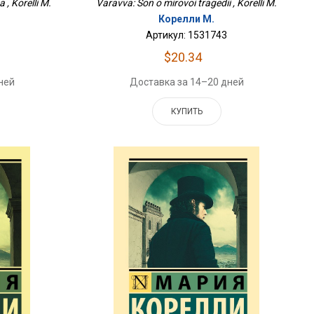
, Korelli M.
Varavva: Son o mirovoi tragedii , Korelli M.
Корелли М.
Артикул: 1531743
$20.34
ней
Доставка за 14–20 дней
КУПИТЬ