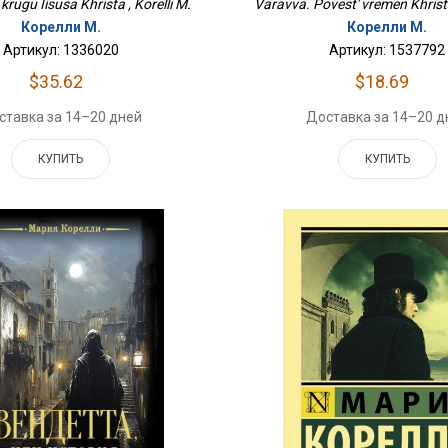
krugu Iisusa Khrista , Korelli M.
Varavva. Povest' vremen Khrista 
Корелли М.
Корелли М.
Артикул: 1336020
Артикул: 1537792
$35.62
$18.69
ставка за 14–20 дней
Доставка за 14–20 д
КУПИТЬ
КУПИТЬ