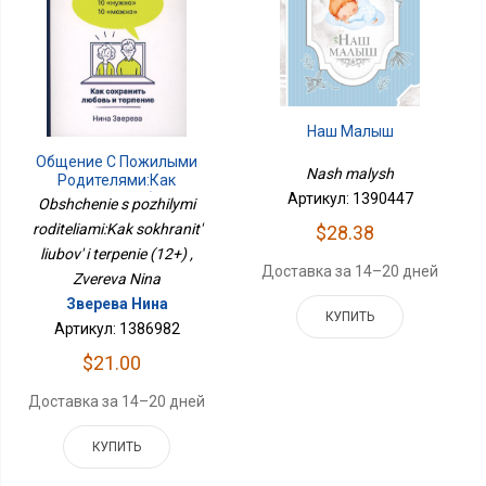
Наш Малыш
Общение С Пожилыми
Nash malysh
Родителями:Как
Сохранить Любовь И
Артикул: 1390447
Obshchenie s pozhilymi
Терпение (12+)
roditeliami:Kak sokhranit'
$28.38
liubov' i terpenie (12+) ,
Доставка за 14–20 дней
Zvereva Nina
Зверева Нина
КУПИТЬ
Артикул: 1386982
$21.00
Доставка за 14–20 дней
КУПИТЬ