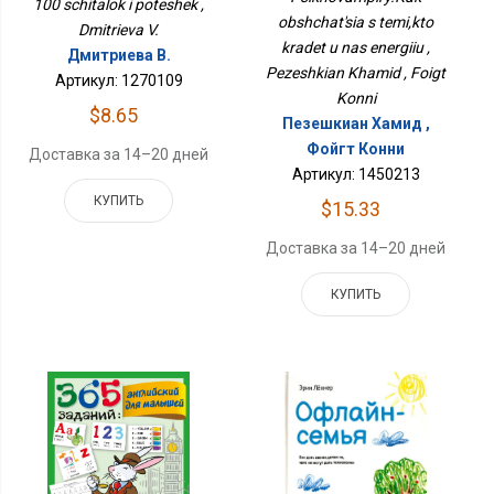
100 schitalok i poteshek ,
obshchat'sia s temi,kto
Dmitrieva V.
kradet u nas energiiu ,
Дмитриева В.
Pezeshkian Khamid , Foigt
Артикул: 1270109
Konni
$8.65
Пезешкиан Хамид ,
Фойгт Конни
Доставка за 14–20 дней
Артикул: 1450213
КУПИТЬ
$15.33
Доставка за 14–20 дней
КУПИТЬ