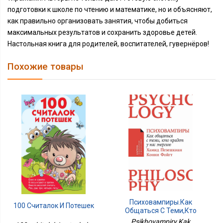
подготовки к школе по чтению и математике, но и объясняют,
как правильно организовать занятия, чтобы добиться
максимальных результатов и сохранить здоровье детей.
Настольная книга для родителей, воспитателей, гувернёров!
Похожие товары
Психовампиры.Как
100 Считалок И Потешек
Общаться С Теми,кто
Крадет У Нас Энергию
Psikhovampiry.Kak