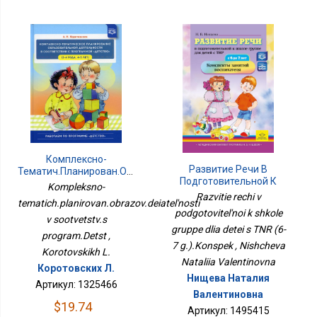
Комплексно-
Развитие Речи В
Тематич.планирован.образов.деятельности
Подготовительной К
В Соответств.с
Kompleksno-
Школе Группе Для
Програм.Детст
Razvitie rechi v
tematich.planirovan.obrazov.deiatel'nosti
Детей С ТНР (6-7
podgotovitel'noi k shkole
Г.).Конспек
v sootvetstv.s
gruppe dlia detei s TNR (6-
program.Detst ,
7 g.).Konspek , Nishcheva
Korotovskikh L.
Nataliia Valentinovna
Коротовских Л.
Нищева Наталия
Артикул: 1325466
Валентиновна
$19.74
Артикул: 1495415