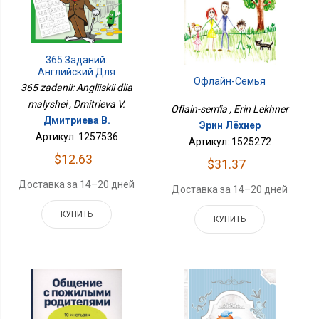
365 Заданий:
Английский Для
Офлайн-Семья
Малышей
365 zadanii: Angliiskii dlia
malyshei , Dmitrieva V.
Oflain-sem'ia , Erin Lekhner
Дмитриева В.
Эрин Лёхнер
Артикул: 1257536
Артикул: 1525272
$12.63
$31.37
Доставка за 14–20 дней
Доставка за 14–20 дней
КУПИТЬ
КУПИТЬ