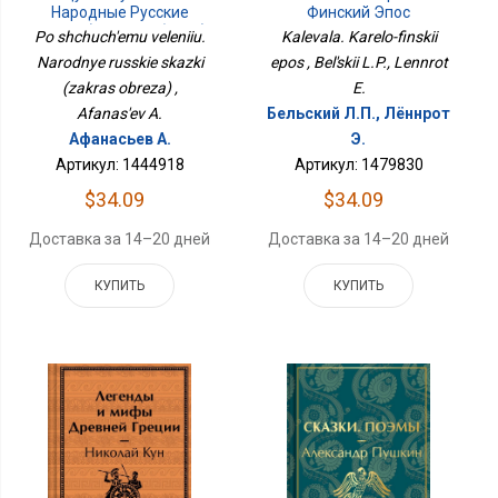
Народные Русские
Финский Эпос
Сказки (закрас Обреза)
Po shchuch'emu veleniiu.
Kalevala. Karelo-finskii
Narodnye russkie skazki
epos , Bel'skii L.P., Lennrot
(zakras obreza) ,
E.
Afanas'ev A.
Бельский Л.П., Лённрот
Афанасьев А.
Э.
Артикул: 1444918
Артикул: 1479830
$34.09
$34.09
Доставка за 14–20 дней
Доставка за 14–20 дней
КУПИТЬ
КУПИТЬ