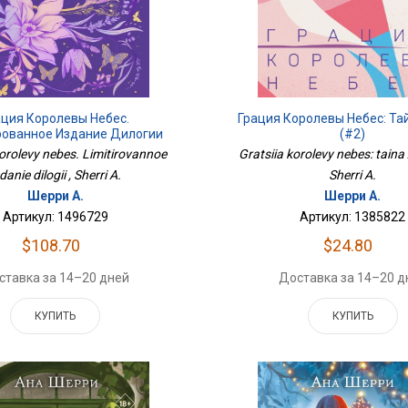
ация Королевы Небес.
Грация Королевы Небес: Та
ованное Издание Дилогии
(#2)
korolevy nebes. Limitirovannoe
Gratsiia korolevy nebes: taina 
danie dilogii , Sherri A.
Sherri A.
Шерри А.
Шерри А.
Артикул: 1496729
Артикул: 1385822
$108.70
$24.80
ставка за 14–20 дней
Доставка за 14–20 д
КУПИТЬ
КУПИТЬ