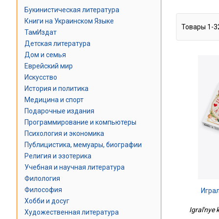
Букинистическая литература
Книги на Украинском Языке
Товары
1
-
3
ТамИздат
Детская литература
Дом и семья
Еврейский мир
Искусство
История и политика
Медицина и спорт
Подарочные издания
Программирование и компьютеры
Психология и экономика
Публицистика, мемуары, биографии
Религия и эзотерика
Учебная и научная литература
Филология
Философия
Игра
Хобби и досуг
Igral'nye 
Художественная литература