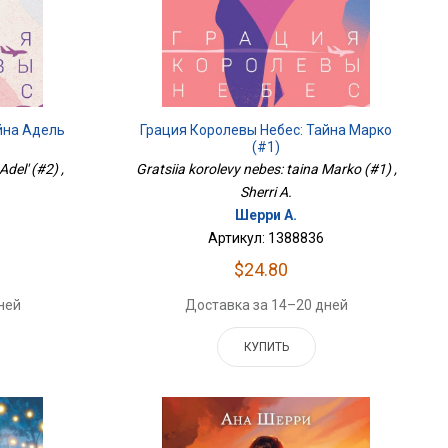
йна Адель
Грация Королевы Небес: Тайна Марко
(#1)
Adel' (#2) ,
Gratsiia korolevy nebes: taina Marko (#1) ,
Sherri A.
Шерри А.
Артикул: 1388836
$24.80
ней
Доставка за 14–20 дней
КУПИТЬ