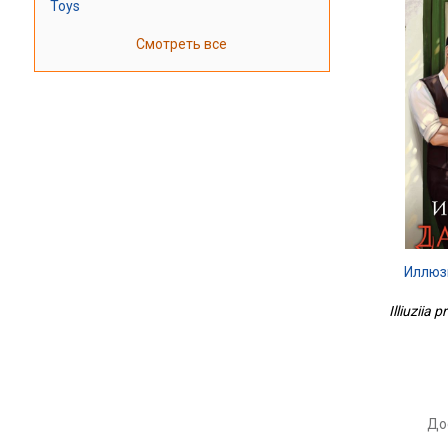
Toys
Смотреть все
Иллюз
Illiuziia 
До