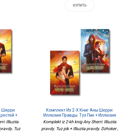
КУПИТЬ
ы Шерри:
Комплект Из 2-Х Книг Аны Шерри:
рестей +
Иллюзия Правды. Туз Пик + Иллюзия
 Пик
Правды. Джокер
: Illiuziia
Komplekt iz 2-kh knig Any Sherri: Illiuziia
a pravdy. Tuz
pravdy. Tuz pik + Illiuziia pravdy. Dzhoker ,