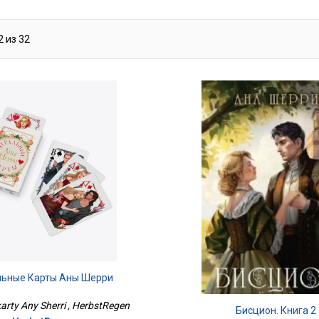
2
из
32
льные Карты Аны Шерри
karty Any Sherri , HerbstRegen
Бисцион. Книга 2