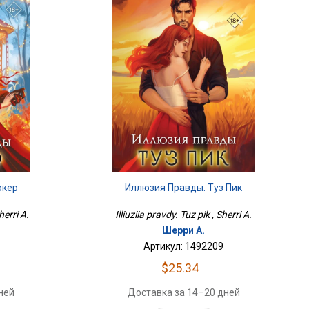
окер
Иллюзия Правды. Туз Пик
herri A.
Illiuziia pravdy. Tuz pik , Sherri A.
Шерри А.
Артикул: 1492209
$25.34
ней
Доставка за 14–20 дней