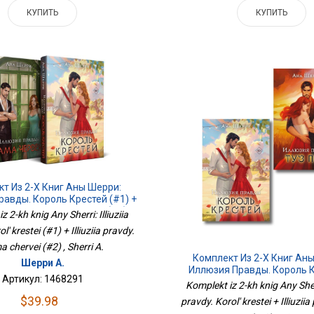
КУПИТЬ
КУПИТЬ
т Из 2-Х Книг Аны Шерри:
авды. Король Крестей (#1) +
 Правды. Дама Червей (#2)
z 2-kh knig Any Sherri: Illiuziia
l' krestei (#1) + Illiuziia pravdy.
 chervei (#2) , Sherri A.
Комплект Из 2-Х Книг Ан
Шерри А.
Иллюзия Правды. Король К
Артикул: 1468291
Иллюзия Правды. Туз
Komplekt iz 2-kh knig Any Sherri
$39.98
pravdy. Korol' krestei + Illiuzii