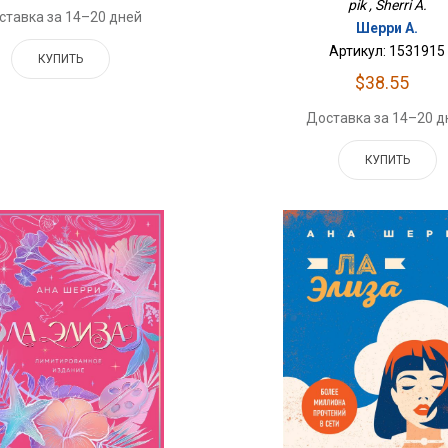
pik , Sherri A.
ставка за 14–20 дней
Шерри А.
Артикул: 1531915
КУПИТЬ
$38.55
Доставка за 14–20 д
КУПИТЬ