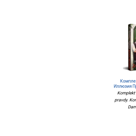
Комплек
Иллюзия Пр
Иллюзия
Komplekt i
pravdy. Koro
Dama