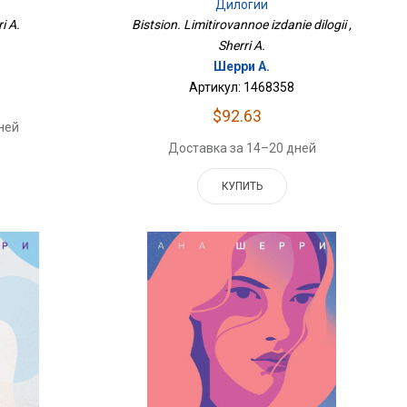
Дилогии
i A.
Bistsion. Limitirovannoe izdanie dilogii ,
Sherri A.
Шерри А.
Артикул: 1468358
$92.63
ней
Доставка за 14–20 дней
КУПИТЬ