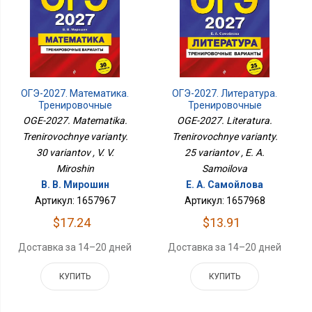
ОГЭ-2027. Литература.
ОГЭ-2027. Математика.
Тренировочные
Тренировочные
Варианты. 25 Вариантов
Варианты. 30 Вариантов
OGE-2027. Literatura.
OGE-2027. Matematika.
Trenirovochnye varianty.
Trenirovochnye varianty.
25 variantov , E. A.
30 variantov , V. V.
Samoilova
Miroshin
Е. А. Самойлова
В. В. Мирошин
Артикул: 1657968
Артикул: 1657967
$13.91
$17.24
Доставка за 14–20 дней
Доставка за 14–20 дней
КУПИТЬ
КУПИТЬ