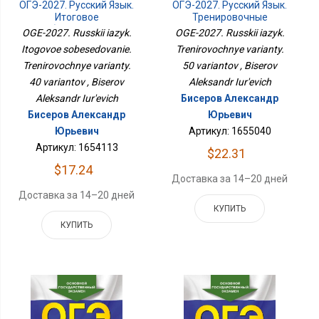
ОГЭ-2027. Русский Язык.
ОГЭ-2027. Русский Язык.
Итоговое
Тренировочные
Собеседование.
Варианты. 50 Вариантов
OGE-2027. Russkii iazyk.
OGE-2027. Russkii iazyk.
Тренировочные
Itogovoe sobesedovanie.
Trenirovochnye varianty.
Варианты. 40 Вариантов
Trenirovochnye varianty.
50 variantov , Biserov
40 variantov , Biserov
Aleksandr Iur'evich
Aleksandr Iur'evich
Бисеров Александр
Бисеров Александр
Юрьевич
Юрьевич
Артикул: 1655040
Артикул: 1654113
$22.31
$17.24
Доставка за 14–20 дней
Доставка за 14–20 дней
КУПИТЬ
КУПИТЬ