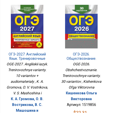
ОГЭ-2027. Английский
ОГЭ-2026.
Язык. Тренировочные
Обществознание.
Варианты. 10 Вариантов
Тренировочные
OGE-2027. Angliiskii iazyk.
OGE-2026.
+ Аудиоматериалы
Варианты. 30 Вариантов
Trenirovochnye varianty.
Obshchestvoznanie.
10 variantov +
Trenirovochnye varianty.
audiomaterialy , K. A.
30 variantov , Kishenkova
Gromova, O. V. Vostrikova,
Ol'ga Viktorovna
V. S. Mashoshina i
Кишенкова Ольга
К. А. Громова, О. В.
Викторовна
Вострикова, В. С.
Артикул: 1519856
Машошина и
$22.31