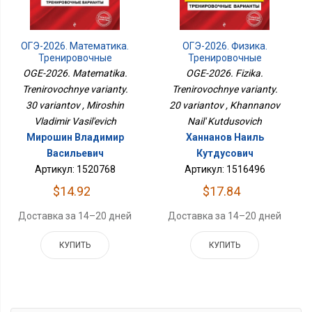
ОГЭ-2026. Математика.
ОГЭ-2026. Физика.
Тренировочные
Тренировочные
Варианты. 30 Вариантов
Варианты. 20 Вариантов
OGE-2026. Matematika.
OGE-2026. Fizika.
Trenirovochnye varianty.
Trenirovochnye varianty.
30 variantov , Miroshin
20 variantov , Khannanov
Vladimir Vasil'evich
Nail' Kutdusovich
Мирошин Владимир
Ханнанов Наиль
Васильевич
Кутдусович
Артикул: 1520768
Артикул: 1516496
$14.92
$17.84
Доставка за 14–20 дней
Доставка за 14–20 дней
КУПИТЬ
КУПИТЬ