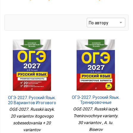
ОГЭ-2027. Русский Язык.
ОГЭ-2027. Русский Язык.
Тренировочные
20 Вариантов Итогового
Варианты. 30 Вариантов
Собеседования + 20
OGE-2027. Russkii iazyk.
OGE-2027. Russkii iazyk.
Вариантов
Trenirovochnye varianty.
20 variantov itogovogo
Экзаменационных
30 variantov , A. Iu.
sobesedovaniia + 20
Работ
Biserov
variantov