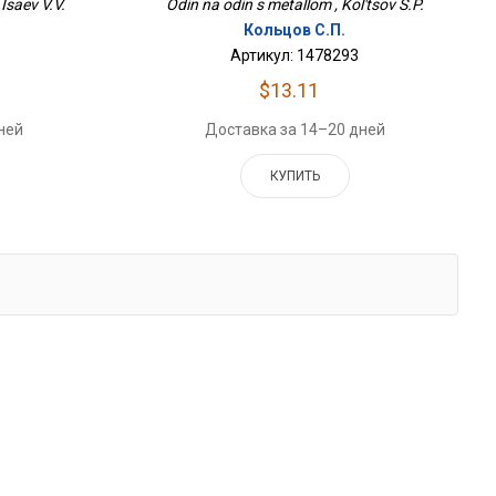
Isaev V.V.
Odin na odin s metallom , Kol'tsov S.P.
Кольцов С.П.
Артикул: 1478293
$13.11
ней
Доставка за 14–20 дней
КУПИТЬ