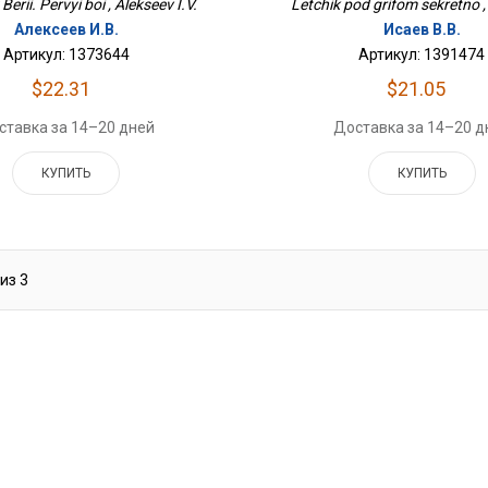
erii. Pervyi boi , Alekseev I.V.
Letchik pod grifom sekretno , 
Алексеев И.В.
Исаев В.В.
Артикул: 1373644
Артикул: 1391474
$22.31
$21.05
ставка за 14–20 дней
Доставка за 14–20 д
КУПИТЬ
КУПИТЬ
из
3