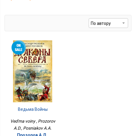
Ведьма Войны
Ved'ma voiny , Prozorov
A.D., Posniakov A.A.
Прозоров А.Д.,