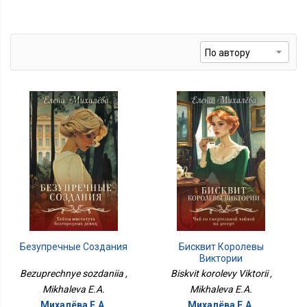
Бисквит Королевы
Безупречные Создания
Виктории
Biskvit korolevy Viktorii ,
Bezuprechnye sozdaniia ,
Mikhaleva E.A.
Mikhaleva E.A.
Михалёва Е.А.
Михалёва Е.А.