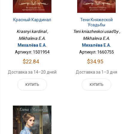
Красный Кардинал
Тени Княжеской
Усадьбы
Krasnyi kardinal ,
Teni kniazheskoi usad'by ,
Mikhaleva E.A.
Mikhaleva E.A.
Михалёва Е.А.
Михалёва Е.А.
Артикул: 1501954
Артикул: 1660755
$22.84
$34.95
Доставка за 14–20 дней
Доставка за 1–3 дня
КУПИТЬ
КУПИТЬ