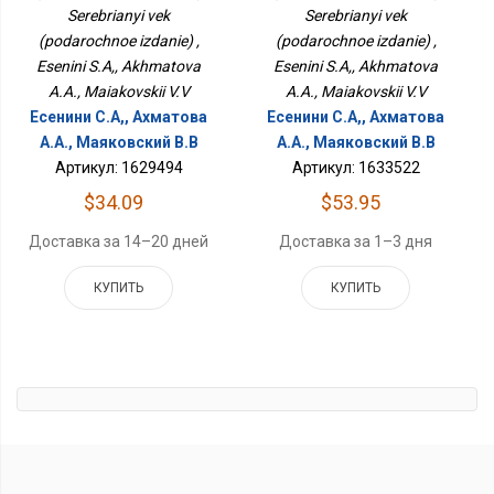
Serebrianyi vek
Serebrianyi vek
(podarochnoe izdanie) ,
(podarochnoe izdanie) ,
Esenini S.A,, Akhmatova
Esenini S.A,, Akhmatova
A.A., Maiakovskii V.V
A.A., Maiakovskii V.V
Есенини С.А,, Ахматова
Есенини С.А,, Ахматова
А.А., Маяковский В.В
А.А., Маяковский В.В
Артикул: 1629494
Артикул: 1633522
$34.09
$53.95
Доставка за 14–20 дней
Доставка за 1–3 дня
КУПИТЬ
КУПИТЬ