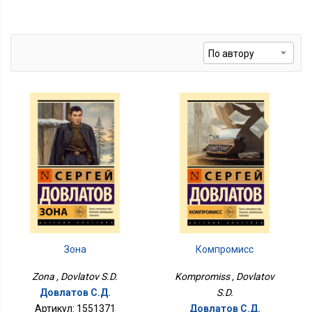
Зона
Компромисс
Zona , Dovlatov S.D.
Kompromiss , Dovlatov
Довлатов С.Д.
S.D.
Артикул: 1551371
Довлатов С.Д.