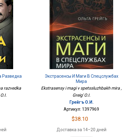
а Разведка
Экстрасенсы И Маги В Спецслужбах
Мира
ha razvedka
Ekstrasensy i magi v spetssluzhbakh mira ,
O.I.
Greig' O.I.
Грейгъ О.И.
Артикул: 1397969
$38.10
ней
Доставка за 14–20 дней