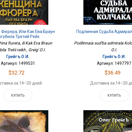
Фюрера, Или Как Ева Браун
Подлинная Судьба Адмирал
огубила Третий Рейх
na fiurera, ili Kak Eva Braun
Podlinnaia sud'ba admirala Kolc
la Tretii reikh , Greig' O.I.
O.I.
Грейгъ О.И.
Грейгъ О.И.
Артикул: 1499531
Артикул: 1497797
$32.72
$36.49
ставка за 14–20 дней
Доставка за 14–20 д
КУПИТЬ
КУПИТЬ