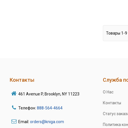
Товары
1
-
9
Контакты
Служба п
О Нас
461 Avenue P, Brooklyn, NY 11223
Контакты
Телефон:
888-564-4664
Статус заказ
Email:
orders@kniga.com
Политика ко