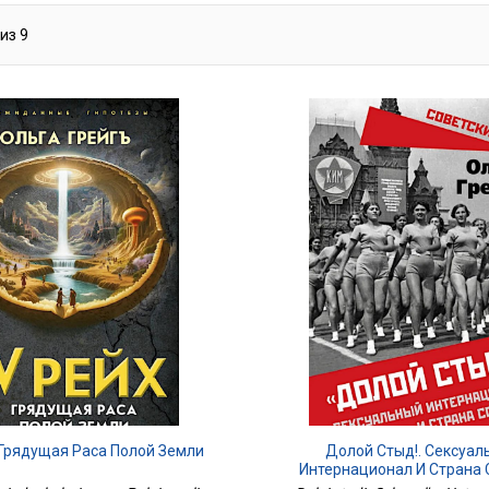
из
9
 Грядущая Раса Полой Земли
Долой Стыд!. Сексуал
Интернационал И Страна 