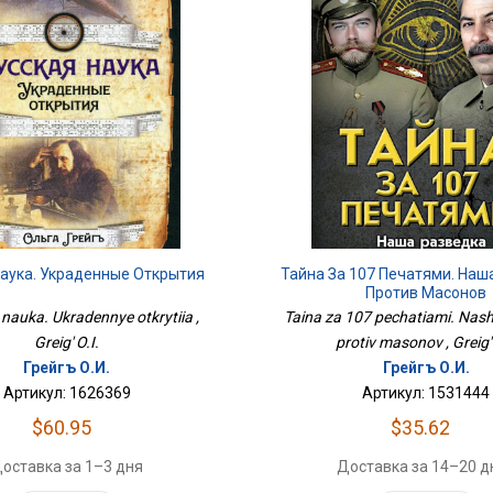
Наука. Украденные Открытия
Тайна За 107 Печатями. Наш
Против Масонов
nauka. Ukradennye otkrytiia ,
Taina za 107 pechatiami. Nas
Greig' O.I.
protiv masonov , Greig' 
Грейгъ О.И.
Грейгъ О.И.
Артикул: 1626369
Артикул: 1531444
$60.95
$35.62
оставка за 1–3 дня
Доставка за 14–20 д