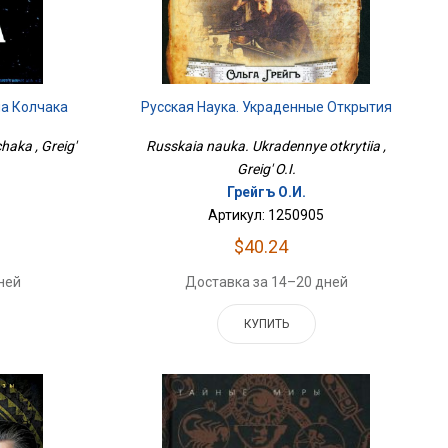
а Колчака
Русская Наука. Украденные Открытия
haka , Greig'
Russkaia nauka. Ukradennye otkrytiia ,
Greig' O.I.
Грейгъ О.И.
Артикул: 1250905
$40.24
ней
Доставка за 14–20 дней
КУПИТЬ