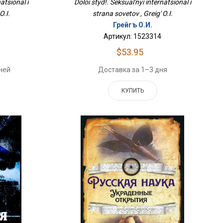
atsional i
Doloi styd!. Seksual'nyi internatsional i
O.I.
strana sovetov , Greig' O.I.
Грейгъ О.И.
Артикул: 1523314
$53.95
ней
Доставка за 1–3 дня
КУПИТЬ