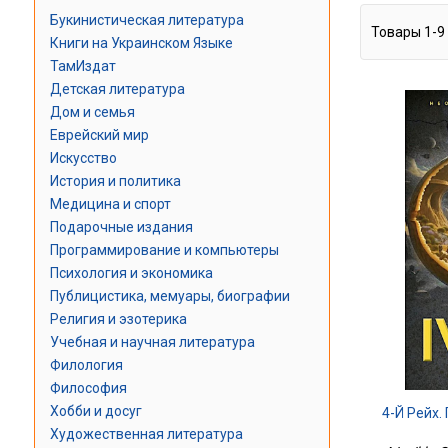
Букинистическая литература
Товары
1
-
9
Книги на Украинском Языке
ТамИздат
Детская литература
Дом и семья
Еврейский мир
Искусство
История и политика
Медицина и спорт
Подарочные издания
Программирование и компьютеры
Психология и экономика
Публицистика, мемуары, биографии
Религия и эзотерика
Учебная и научная литература
Филология
Философия
Хобби и досуг
4-Й Рейх.
Художественная литература