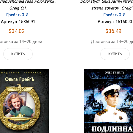
Griadushchaia rasa Poloi zemli ,
Doloi styd!. Seksual'nyi intern
Greig' O.I.
strana sovetov , Greig' 
Грейгъ О.И.
Грейгъ О.И.
Артикул: 1535091
Артикул: 1516090
$34.02
$36.49
ставка за 14–20 дней
Доставка за 14–20 д
КУПИТЬ
КУПИТЬ